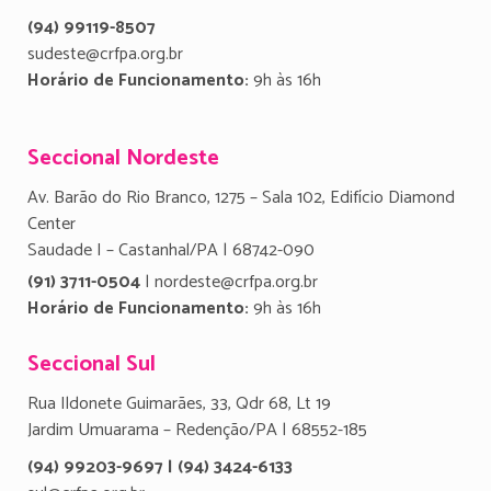
(94) 99119-8507
sudeste@crfpa.org.br
Horário de Funcionamento:
9h às 16h
Seccional Nordeste
Av. Barão do Rio Branco, 1275 – Sala 102, Edifício Diamond
Center
Saudade I – Castanhal/PA | 68742-090
(91) 3711-0504
| nordeste@crfpa.org.br
Horário de Funcionamento:
9h às 16h
Seccional Sul
Rua Ildonete Guimarães, 33, Qdr 68, Lt 19
Jardim Umuarama – Redenção/PA | 68552-185
(94) 99203-9697 | (94) 3424-6133