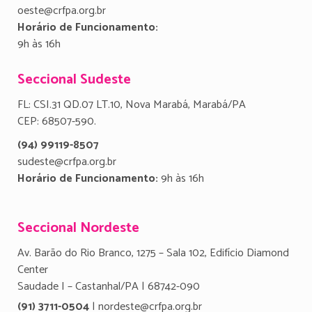
oeste@crfpa.org.br
Horário de Funcionamento:
9h às 16h
Seccional Sudeste
FL: CSI.31 QD.07 LT.10, Nova Marabá, Marabá/PA
CEP: 68507-590.
(94) 99119-8507
sudeste@crfpa.org.br
Horário de Funcionamento:
9h às 16h
Seccional Nordeste
Av. Barão do Rio Branco, 1275 – Sala 102, Edifício Diamond
Center
Saudade I – Castanhal/PA | 68742-090
(91) 3711-0504
| nordeste@crfpa.org.br