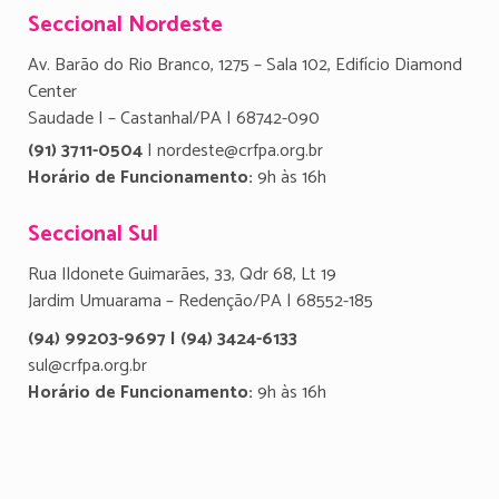
Seccional Nordeste
Av. Barão do Rio Branco, 1275 – Sala 102, Edifício Diamond
Center
Saudade I – Castanhal/PA | 68742-090
(91) 3711-0504
| nordeste@crfpa.org.br
Horário de Funcionamento:
9h às 16h
Seccional Sul
Rua Ildonete Guimarães, 33, Qdr 68, Lt 19
Jardim Umuarama – Redenção/PA | 68552-185
(94) 99203-9697 | (94) 3424-6133
sul@crfpa.org.br
Horário de Funcionamento:
9h às 16h