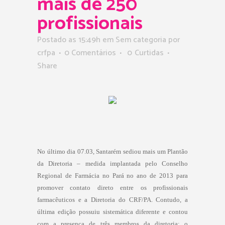
mais de 250
profissionais
Postado as 15:49h
em Sem categoria
por
crfpa
0 Comentários
0
Curtidas
Share
No último dia 07.03, Santarém sediou mais um Plantão
da Diretoria – medida implantada pelo Conselho
Regional de Farmácia no Pará no ano de 2013 para
promover contato direto entre os profissionais
farmacêuticos e a Diretoria do CRF/PA. Contudo, a
última edição possuiu sistemática diferente e contou
com a presença de três membros da diretoria: o