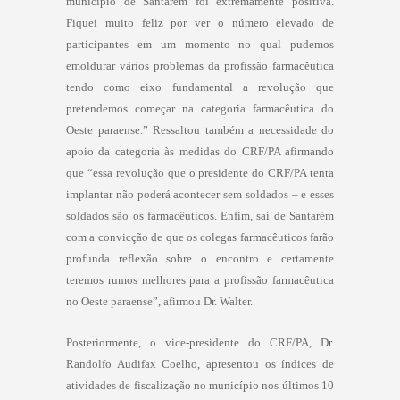
município de Santarém foi extremamente positiva.
Fiquei muito feliz por ver o número elevado de
participantes em um momento no qual pudemos
emoldurar vários problemas da profissão farmacêutica
tendo como eixo fundamental a revolução que
pretendemos começar na categoria farmacêutica do
Oeste paraense.” Ressaltou também a necessidade do
apoio da categoria às medidas do CRF/PA afirmando
que “essa revolução que o presidente do CRF/PA tenta
implantar não poderá acontecer sem soldados – e esses
soldados são os farmacêuticos. Enfim, saí de Santarém
com a convicção de que os colegas farmacêuticos farão
profunda reflexão sobre o encontro e certamente
teremos rumos melhores para a profissão farmacêutica
no Oeste paraense”, afirmou Dr. Walter.
Posteriormente, o vice-presidente do CRF/PA, Dr.
Randolfo Audifax Coelho, apresentou os índices de
atividades de fiscalização no município nos últimos 10