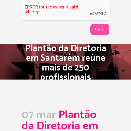
Plantão da Diretoria
em Santarém reúne
mais de 250
profissionais
07 mar
Plantão
da Diretoria em