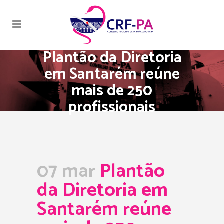
Plantão da Diretoria
em Santarém reúne
mais de 250
profissionais
07 mar
Plantão
da Diretoria em
Santarém reúne