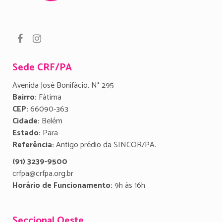
Sede CRF/PA
Avenida José Bonifácio, N° 295
Bairro:
Fátima
CEP:
66090-363
Cidade:
Belém
Estado:
Para
Referência:
Antigo prédio da SINCOR/PA.
(91) 3239-9500
crfpa@crfpa.org.br
Horário de Funcionamento:
9h às 16h
Seccional Oeste