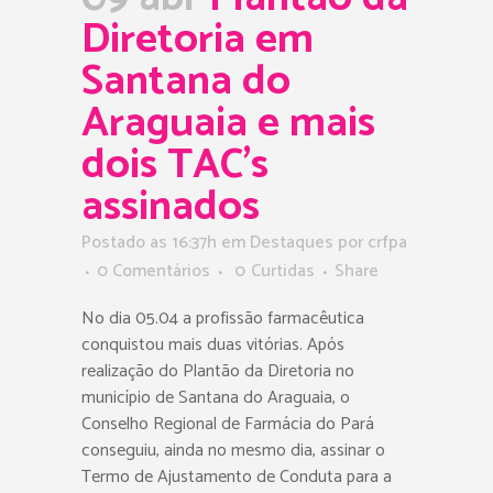
Diretoria em
Santana do
Araguaia e mais
dois TAC’s
assinados
Postado as 16:37h
em
Destaques
por
crfpa
0 Comentários
0
Curtidas
Share
No dia 05.04 a profissão farmacêutica
conquistou mais duas vitórias. Após
realização do Plantão da Diretoria no
município de Santana do Araguaia, o
Conselho Regional de Farmácia do Pará
conseguiu, ainda no mesmo dia, assinar o
Termo de Ajustamento de Conduta para a