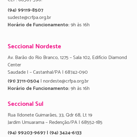
(94) 99119-8507
sudeste@crfpa.org.br
Horário de Funcionamento:
9h às 16h
Seccional Nordeste
Av. Barão do Rio Branco, 1275 – Sala 102, Edifício Diamond
Center
Saudade I – Castanhal/PA | 68742-090
(91) 3711-0504
| nordeste@crfpa.org.br
Horário de Funcionamento:
9h às 16h
Seccional Sul
Rua Ildonete Guimarães, 33, Qdr 68, Lt 19
Jardim Umuarama – Redenção/PA | 68552-185
(94) 99203-9697 | (94) 3424-6133