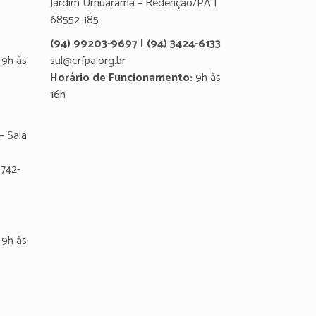
Jardim Umuarama – Redenção/PA |
68552-185
(94) 99203-9697 | (94) 3424-6133
9h às
sul@crfpa.org.br
Horário de Funcionamento:
9h às
16h
– Sala
8742-
9h às