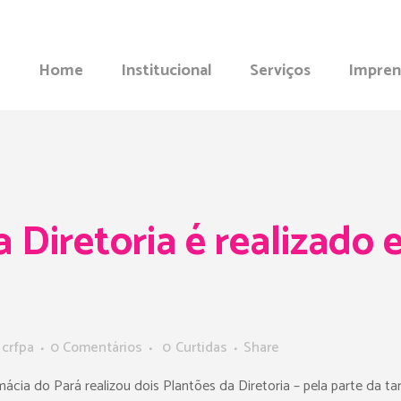
Home
Institucional
Serviços
Impren
 Diretoria é realizado
r
crfpa
0 Comentários
0
Curtidas
Share
ácia do Pará realizou dois Plantões da Diretoria – pela parte da ta