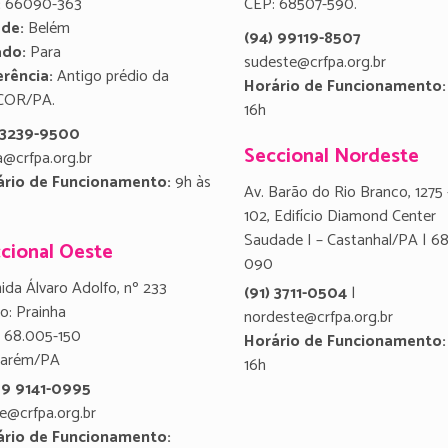
:
66090-363
CEP: 68507-590.
ade:
Belém
(94) 99119-8507
ado:
Para
sudeste@crfpa.org.br
rência:
Antigo prédio da
Horário de Funcionamento:
COR/PA.
16h
) 3239-9500
Seccional Nordeste
a@crfpa.org.br
ário de Funcionamento:
9h às
Av. Barão do Rio Branco, 1275 
102, Edifício Diamond Center
Saudade I – Castanhal/PA | 6
cional Oeste
090
ida Álvaro Adolfo, nº 233
(91) 3711-0504
|
ro: Prainha
nordeste@crfpa.org.br
 68.005-150
Horário de Funcionamento:
tarém/PA
16h
 9 9141-0995
e@crfpa.org.br
ário de Funcionamento: