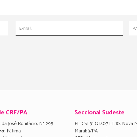
de CRF/PA
Seccional Sudeste
ida José Bonifácio, N° 295
FL: CSI.31 QD.07 LT.10, Nova 
ro:
Fátima
Marabá/PA