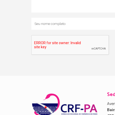
Se
Aven
Bair