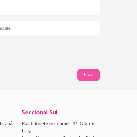
Seccional Sul
Marabá,
Rua Ildonete Guimarães, 33, Qdr 68,
Lt 19