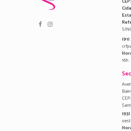
CEP
Cid
Est
Refe
SIN
(91
crfp
Hor
16h
Sec
Aven
Bair
CEP:
San
(93)
oest
Hor