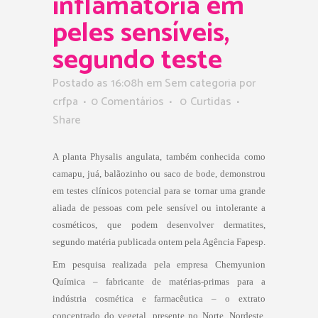
inflamatória em
peles sensíveis,
segundo teste
Postado as 16:08h
em Sem categoria
por
crfpa
0 Comentários
0
Curtidas
Share
A planta Physalis angulata, também conhecida como
camapu, juá, balãozinho ou saco de bode, demonstrou
em testes clínicos potencial para se tornar uma grande
aliada de pessoas com pele sensível ou intolerante a
cosméticos, que podem desenvolver dermatites,
segundo matéria publicada ontem pela Agência Fapesp.
Em pesquisa realizada pela empresa Chemyunion
Química – fabricante de matérias-primas para a
indústria cosmética e farmacêutica – o extrato
concentrado do vegetal, presente no Norte, Nordeste,