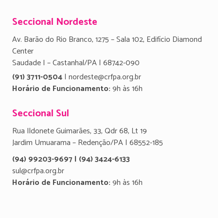
Seccional Nordeste
Av. Barão do Rio Branco, 1275 – Sala 102, Edifício Diamond
Center
Saudade I – Castanhal/PA | 68742-090
(91) 3711-0504
| nordeste@crfpa.org.br
Horário de Funcionamento:
9h às 16h
Seccional Sul
Rua Ildonete Guimarães, 33, Qdr 68, Lt 19
Jardim Umuarama – Redenção/PA | 68552-185
(94) 99203-9697 | (94) 3424-6133
sul@crfpa.org.br
Horário de Funcionamento:
9h às 16h