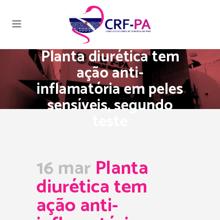
Planta diurética tem
ação anti-
inflamatória em peles
sensíveis, segundo
teste
16 mar
Planta
diurética tem
ação anti-