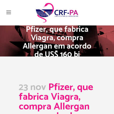
Pfizer, que fabrica
Viagra, compra
Allergan em acordo
de US$ 160 bi
23 nov
Pfizer, que
fabrica Viagra,
compra Allergan