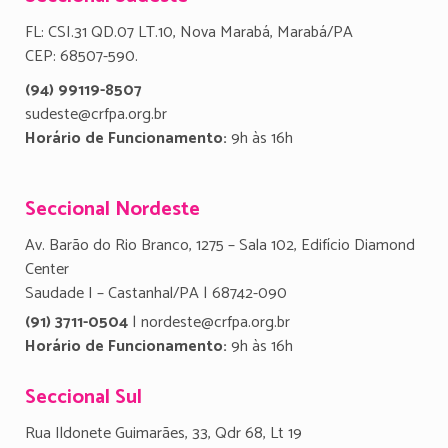
FL: CSI.31 QD.07 LT.10, Nova Marabá, Marabá/PA
CEP: 68507-590.
(94) 99119-8507
sudeste@crfpa.org.br
Horário de Funcionamento:
9h às 16h
Seccional Nordeste
Av. Barão do Rio Branco, 1275 – Sala 102, Edifício Diamond
Center
Saudade I – Castanhal/PA | 68742-090
(91) 3711-0504
| nordeste@crfpa.org.br
Horário de Funcionamento:
9h às 16h
Seccional Sul
Rua Ildonete Guimarães, 33, Qdr 68, Lt 19