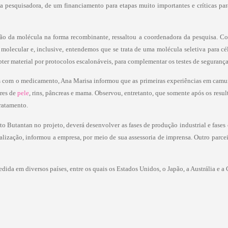
a pesquisadora, de um financiamento para etapas muito importantes e críticas 
ção da molécula na forma recombinante, ressaltou a coordenadora da pesquisa. 
 molecular e, inclusive, entendemos que se trata de uma molécula seletiva para c
bter material por protocolos escalonáveis, para complementar os testes de segurança
dos com o medicamento, Ana Marisa informou que as primeiras experiências em cam
ores de
pele
, rins, pâncreas e mama. Observou, entretanto, que somente após os resu
tratamento.
o Butantan no projeto, deverá desenvolver as fases de produção industrial e fases
alização, informou a empresa, por meio de sua assessoria de imprensa. Outro parce
dida em diversos países, entre os quais os Estados Unidos, o Japão, a Austrália e 