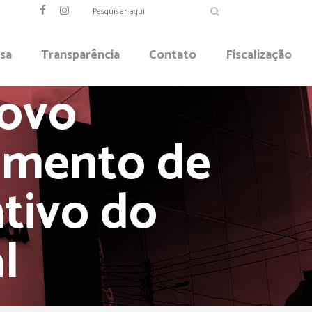
sa
Transparência
Contato
Fiscalização
novo
amento de
tivo do
l