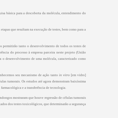
quisa básica para a descoberta da molécula, entendimento do
 etapas que resultam na execução de testes, bem como para a
 permitirão tanto o desenvolvimento de todos os testes de
rência do processo à empresa parceira neste projeto (União
para o desenvolvimento de uma molécula, caracterizado como
Conhecemos seu mecanismo de ação tanto
in vitro
[em vidro]
élulas tumorais. Os estudos até agora demonstram baixíssima
 farmacológica e a transferência de tecnologia.
undongos mostraram que houve regressão de células tumorais
ltados dos testes toxicológicos, que determinarão a segurança