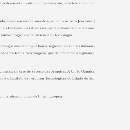
para o desenvolvimento de uma molécula, caracterizado como
Conhecemos seu mecanismo de ação tanto
in vitro
[em vidro]
élulas tumorais. Os estudos até agora demonstram baixíssima
 farmacológica e a transferência de tecnologia.
undongos mostraram que houve regressão de células tumorais
ltados dos testes toxicológicos, que determinarão a segurança
 clínicas, em caso de sucesso das pesquisas. A União Química
iro é o Instituto de Pesquisas Tecnológicas do Estado de São
a China, além do bloco da União Europeia.