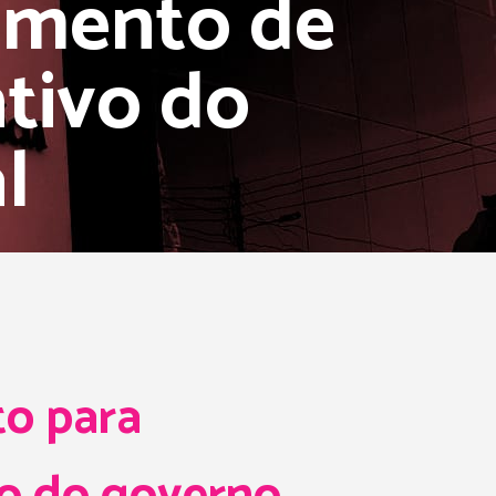
amento de
tivo do
l
o para