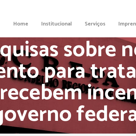
Home
Institucional
Serviços
Impren
quisas sobre 
nto para trat
 recebem incen
governo federa