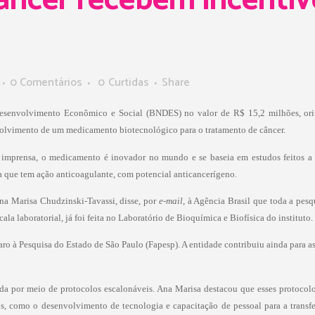
âncer recebem incenti
0 Comentários
0
Curtidas
Share
esenvolvimento Econômico e Social (BNDES) no valor de R$ 15,2 milhões, ori
olvimento de um medicamento biotecnológico para o tratamento de câncer.
 imprensa, o medicamento é inovador no mundo e se baseia em estudos feitos a 
ta que tem ação anticoagulante, com potencial anticancerígeno.
na Marisa Chudzinski-Tavassi, disse, por
e-mail
, à Agência Brasil que toda a pes
 laboratorial, já foi feita no Laboratório de Bioquímica e Biofísica do instituto.
 à Pesquisa do Estado de São Paulo (Fapesp). A entidade contribuiu ainda para as
a por meio de protocolos escalonáveis. Ana Marisa destacou que esses protocolos
os, como o desenvolvimento de tecnologia e capacitação de pessoal para a transfe