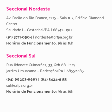
Seccional Nordeste
Av. Barão do Rio Branco, 1275 – Sala 102, Edifício Diamond
Center
Saudade I – Castanhal/PA | 68742-090
(91) 3711-0504
| nordeste@crfpa.org.br
Horário de Funcionamento:
9h às 16h
Seccional Sul
Rua Ildonete Guimarães, 33, Qdr 68, Lt 19
Jardim Umuarama – Redenção/PA | 68552-185
(94) 99203-9697 | (94) 3424-6133
sul@crfpa.org.br
Horário de Funcionamento:
9h às 16h