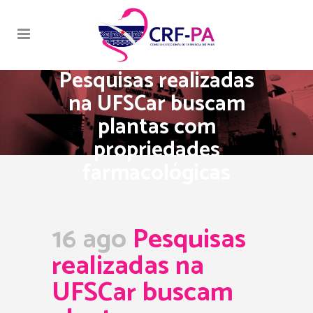
Pesquisas realizadas
na UFSCar buscam
plantas com
propriedades
farmacológicas
16 ago
Pesquisas
realizadas na
UFSCar buscam