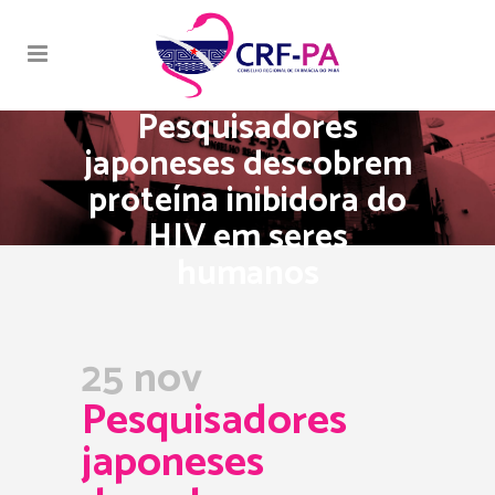
Pesquisadores
japoneses descobrem
proteína inibidora do
HIV em seres
humanos
25 nov
Pesquisadores
japoneses