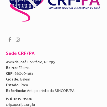
Sede CRF/PA
Avenida José Bonifácio, N° 295
Bairro:
Fátima
CEP:
66090-363
Cidade:
Belém
Estado:
Para
Referência:
Antigo prédio da SINCOR/PA.
(91) 3239-9500
crfpa@crfpa.org.br