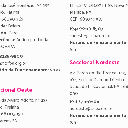
ida José Bonifácio, N° 295
FL: CSI.31 QD.07 LT.10, Nova 
ro:
Fátima
Marabá/PA
:
66090-363
CEP: 68507-590.
ade:
Belém
(94) 99119-8507
ado:
Para
sudeste@crfpa.org.br
rência:
Antigo prédio da
Horário de Funcionamento:
COR/PA.
16h
) 3239-9500
Seccional Nordeste
a@crfpa.org.br
ário de Funcionamento:
9h às
Av. Barão do Rio Branco, 1275 
102, Edifício Diamond Center
Saudade I – Castanhal/PA | 6
cional Oeste
090
ida Álvaro Adolfo, nº 233
(91) 3711-0504
|
ro: Prainha
nordeste@crfpa.org.br
 68.005-150
Horário de Funcionamento:
tarém/PA
16h