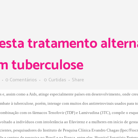
esta tratamento altern
om tuberculose
0 Comentários
0
Curtidas
Share
vos e, assim como a Aids, atinge especialmente países em desenvolvimento, onde cr
ate à tuberculose, porém, interage com muitos dos antirretrovirais usados para tra
combinação com os fármacos Tenofovir (TDF) e Lamivudina (3TC), compõe o esquema 
oltado a indivíduos com intolerância ao Efavirenz e a mulheres em início de gestaçã
acientes, pesquisadores do Instituto de Pesquisa Clínica Evandro Chagas (Ipec/Fio
úde e centros de pesquisa no Brasil e na França  entre eles, Hospital Sanatório Par