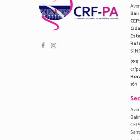
Aven
Bair
CEP
Cid
Est
Refe
SIN
(91
crfp
Hor
16h
Sec
Aven
Bair
CEP:
San