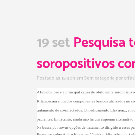
19 set
Pesquisa t
soropositivos c
Postado as 15:40h
em Sem categoria
por
crfpa
A tuberculose é a principal causa de óbito entre soropositi
Rifampicina é um dos componentes básicos utilizados no comb
tratamento de co-infectados. O medicamento Efavirenz, em 
pacientes. Entretanto, ainda não há um esquema alternativo v
Na busca por novas opções de tratamento dirigido a esses p
Pesquisas sobre Aids e Hepatites Virais), o Ministério da Sa