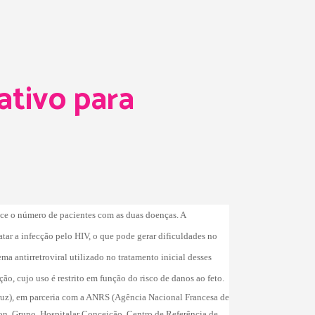
ativo para
esce o número de pacientes com as duas doenças. A
tar a infecção pelo HIV, o que pode gerar dificuldades no
antirretroviral utilizado no tratamento inicial desses
o, cujo uso é restrito em função do risco de danos ao feto.
cruz), em parceria com a ANRS (Agência Nacional Francesa de
tenon, Grupo Hospitalar Conceição, Centro de Referência de