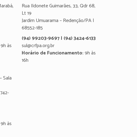
Marabá,
Rua Ildonete Guimarães, 33, Qdr 68,
Lt 19
Jardim Umuarama – Redenção/PA |
68552-185
(94) 99203-9697 | (94) 3424-6133
9h às
sul@crfpa.org.br
Horário de Funcionamento:
9h às
16h
– Sala
8742-
9h às