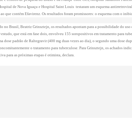
spital de Nova Iguaçu e Hospital Saint Louis  testaram um esquema antirretrovira
ao que contém Efavirenz. Os resultados foram promissores: o esquema com o inibid
 no Brasil, Beatriz Grinsztejn, os resultados apontam para a possibilidade do uso 
. O estudo, que está em fase dois, envolveu 155 soropositivos em tratamento para tub
ma dose padrão de Raltegravir (400 mg duas vezes ao dia), o segundo uma dose dupla
oncomitantemente o tratamento para tuberculose. Para Grinsztejn, os achados indica
iva para as próximas etapas é otimista, declara.