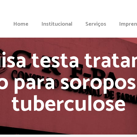
Home
Institucional
Serviços
Impren
isa testa trat
vo para soropos
tuberculose