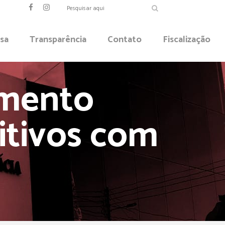
sa
Transparência
Contato
Fiscalização
amento
itivos com