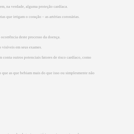
rem, na verdade, alguma proteção cardíaca.
s que irrigam o coração – as artérias coronárias.
a ocorrência deste processo da doença.
o visíveis em seus exames.
conta outros potenciais fatores de risco cardíaco, como
 do que as que bebiam mais do que isso ou simplesmente não