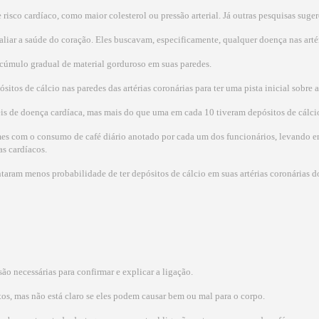
risco cardíaco, como maior colesterol ou pressão arterial. Já outras pesquisas suge
iar a saúde do coração. Eles buscavam, especificamente, qualquer doença nas artéria
 acúmulo gradual de material gorduroso em suas paredes.
tos de cálcio nas paredes das artérias coronárias para ter uma pista inicial sobre 
eis de doença cardíaca, mas mais do que uma em cada 10 tiveram depósitos de cálci
es com o consumo de café diário anotado por cada um dos funcionários, levando em 
as cardíacos.
ntaram menos probabilidade de ter depósitos de cálcio em suas artérias coronárias
ão necessárias para confirmar e explicar a ligação.
os, mas não está claro se eles podem causar bem ou mal para o corpo.