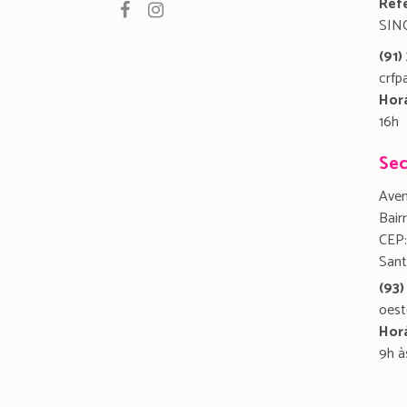
Refe
SIN
(91
crfp
Hor
16h
Sec
Aven
Bair
CEP:
San
(93)
oest
Hor
9h à