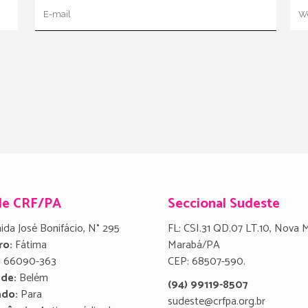
de CRF/PA
Seccional Sudeste
ida José Bonifácio, N° 295
FL: CSI.31 QD.07 LT.10, Nova 
ro:
Fátima
Marabá/PA
:
66090-363
CEP: 68507-590.
ade:
Belém
(94) 99119-8507
ado:
Para
sudeste@crfpa.org.br