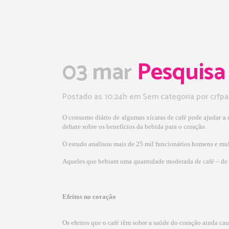
03 mar
Pesquisa l
Postado as 10:24h
em Sem categoria
por
crfpa
O consumo diário de algumas xícaras de café pode ajudar a e
debate sobre os benefícios da bebida para o coração.
O estudo analisou mais de 25 mil funcionários homens e mul
Aqueles que bebiam uma quantidade moderada de café – de tr
Efeitos no coração
Os efeitos que o café têm sobre a saúde do coração ainda ca