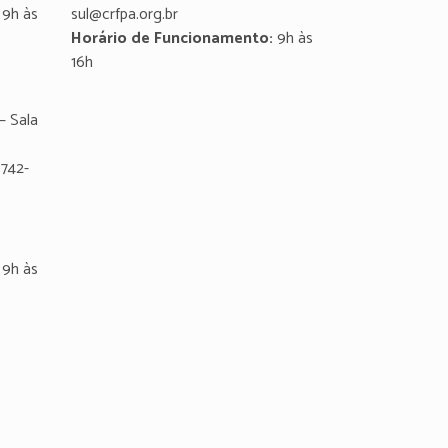
9h às
sul@crfpa.org.br
Horário de Funcionamento:
9h às
16h
– Sala
8742-
9h às