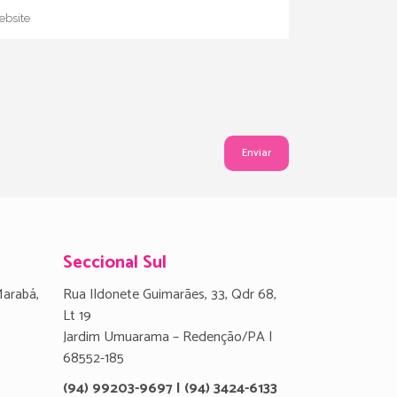
Seccional Sul
Marabá,
Rua Ildonete Guimarães, 33, Qdr 68,
Lt 19
Jardim Umuarama – Redenção/PA |
68552-185
(94) 99203-9697 | (94) 3424-6133