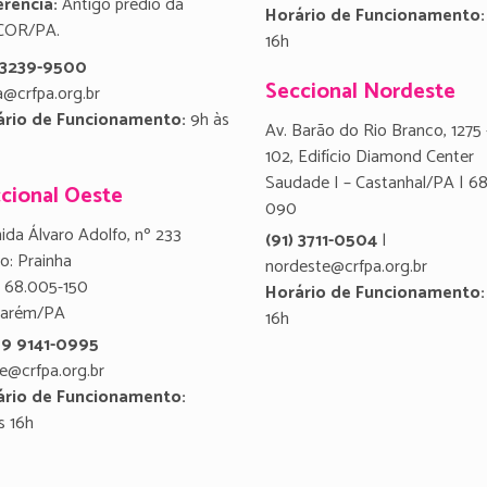
rência:
Antigo prédio da
Horário de Funcionamento:
COR/PA.
16h
) 3239-9500
Seccional Nordeste
a@crfpa.org.br
ário de Funcionamento:
9h às
Av. Barão do Rio Branco, 1275 
102, Edifício Diamond Center
Saudade I – Castanhal/PA | 6
cional Oeste
090
ida Álvaro Adolfo, nº 233
(91) 3711-0504
|
ro: Prainha
nordeste@crfpa.org.br
 68.005-150
Horário de Funcionamento:
tarém/PA
16h
 9 9141-0995
e@crfpa.org.br
ário de Funcionamento:
s 16h