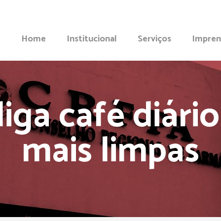
Home
Institucional
Serviços
Impren
iga café diário
mais limpas