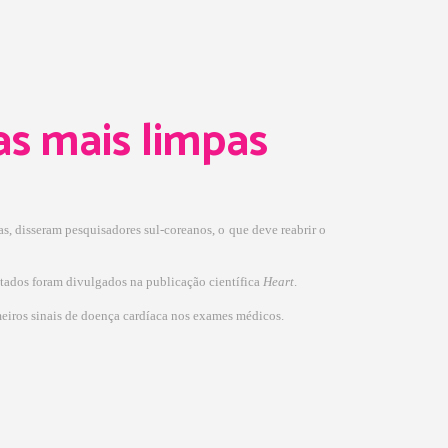
ias mais limpas
s, disseram pesquisadores sul-coreanos, o que deve reabrir o
ltados foram divulgados na publicação científica
Heart
.
meiros sinais de doença cardíaca nos exames médicos.