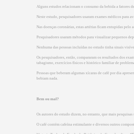
Alguns estudos relacionam o consumo da bebida a fatores de 
Neste estudo, pesquisadores usaram exames médicos para aval
Nas doenças coronárias, estas artérias ficam entupidas pelo
Pesquisadores usaram métodos para visualizar pequenos depósi
Nenhuma das pessoas incluídas no estudo tinha sinais visív
Os pesquisadores, então, compararam os resultados dos exam
tabagismo, exercícios físicos e histórico familiar de problem
Pessoas que beberam algumas xícaras de café por dia aprese
bebiam nada.
Bem ou mal?
Os autores do estudo dizem, no entanto, que mais pesquisas s
O café contém cafeína estimulante e diversos outros compost