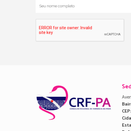
Se
Aven
Bair
CEP
Cid
Est