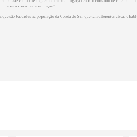
Embora este estudo destaque uma eventual ligação entre o consumo de café e um menor
al é a razão para essa associação”.
orque são baseados na população da Coreia do Sul, que tem diferentes dietas e hábi