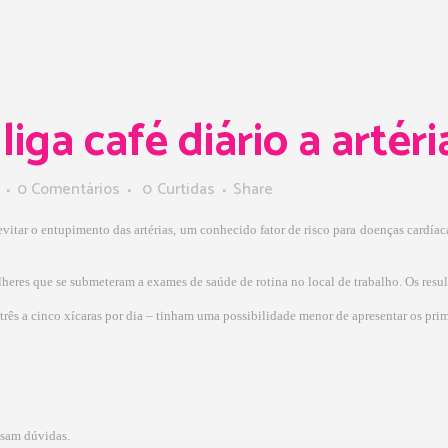
iga café diário a artér
0 Comentários
0
Curtidas
Share
vitar o entupimento das artérias, um conhecido fator de risco para doenças cardíaca
heres que se submeteram a exames de saúde de rotina no local de trabalho. Os resu
ês a cinco xícaras por dia – tinham uma possibilidade menor de apresentar os pri
usam dúvidas.