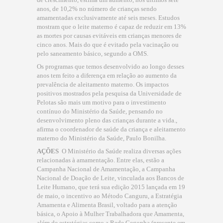
anos, de 10,2% no número de crianças sendo
amamentadas exclusivamente até seis meses. Estudos
mostram que o leite materno é capaz de reduzir em 13%
as mortes por causas evitáveis em crianças menores de
cinco anos. Mais do que é evitado pela vacinação ou
pelo saneamento básico, segundo a OMS.
Os programas que temos desenvolvido ao longo desses
anos tem feito a diferença em relação ao aumento da
prevalência de aleitamento materno. Os impactos
positivos mostrados pela pesquisa da Universidade de
Pelotas são mais um motivo para o investimento
contínuo do Ministério da Saúde, pensando no
desenvolvimento pleno das crianças durante a vida.,
afirma o coordenador de saúde da criança e aleitamento
materno do Ministério da Saúde, Paulo Bonilha.
AÇÕES
 O Ministério da Saúde realiza diversas ações
relacionadas à amamentação. Entre elas, estão a
Campanha Nacional de Amamentação, a Campanha
Nacional de Doação de Leite, vinculada aos Bancos de
Leite Humano, que terá sua edição 2015 lançada em 19
de maio, o incentivo ao Método Canguru, a Estratégia
Amamenta e Alimenta Brasil, voltado para a atenção
básica, o Apoio à Mulher Trabalhadora que Amamenta,
além de estratégias como a Rede Cegonha (presente em