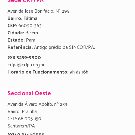
Sede CRF/PA
Avenida José Bonifácio, N° 295
Bairro:
Fátima
CEP:
66090-363
Cidade:
Belém
Estado:
Para
Referência:
Antigo prédio da SINCOR/PA.
(91) 3239-9500
crfpa@crfpa.org.br
Horário de Funcionamento:
9h às 16h
Seccional Oeste
Avenida Álvaro Adolfo, nº 233
Bairro: Prainha
CEP: 68.005-150
Santarém/PA
(93) 9 9141-0995