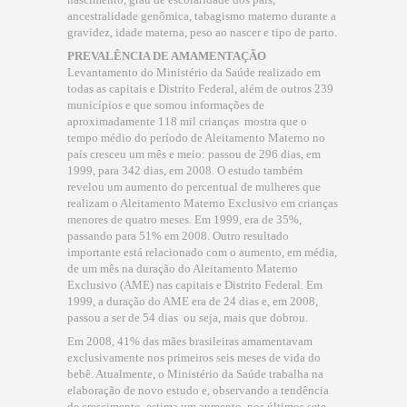
ancestralidade genômica, tabagismo materno durante a
gravidez, idade materna, peso ao nascer e tipo de parto.
PREVALÊNCIA DE AMAMENTAÇÃO
Levantamento do Ministério da Saúde realizado em
todas as capitais e Distrito Federal, além de outros 239
municípios e que somou informações de
aproximadamente 118 mil crianças  mostra que o
tempo médio do período de Aleitamento Materno no
país cresceu um mês e meio: passou de 296 dias, em
1999, para 342 dias, em 2008. O estudo também
revelou um aumento do percentual de mulheres que
realizam o Aleitamento Materno Exclusivo em crianças
menores de quatro meses. Em 1999, era de 35%,
passando para 51% em 2008. Outro resultado
importante está relacionado com o aumento, em média,
de um mês na duração do Aleitamento Materno
Exclusivo (AME) nas capitais e Distrito Federal. Em
1999, a duração do AME era de 24 dias e, em 2008,
passou a ser de 54 dias  ou seja, mais que dobrou.
Em 2008, 41% das mães brasileiras amamentavam
exclusivamente nos primeiros seis meses de vida do
bebê. Atualmente, o Ministério da Saúde trabalha na
elaboração de novo estudo e, observando a tendência
de crescimento, estima um aumento, nos últimos sete