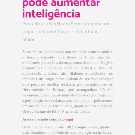
pode aumentar
inteligência
Postado as 09:48h
em Sem categoria
por
crfpa
0 Comentários
0
Curtidas
Share
Se os efeitos imediatos da amamentação sobre a saúde e
o desenvolvimento dos bebês já é reconhecido 
oferecendo proteção a doenças como diarreia, infecções
respiratórias e alergias, além de reduzir o risco de
hipertensão, colesterol alto, diabetes e obesidade , os
impactos em longo prazo acabam de ser revelados por
uma pesquisa inédita, realizada por pesquisadores da
Universidade de Pelotas, que acompanhou 3,5 mil
recém-nascidos durante mais de três décadas. Segundo
a publicação, uma criança amamentada por pelo menos
um ano obteve, aos trinta anos, quatro pontos a mais de
QI e acréscimo de R$ 349 na renda média.
Acesse o estudo completo
aqui
O estudo, realizado desde 1982, comprova que, quanto
mais duradouro o período de amamentação na infância,