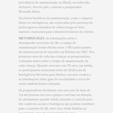
prevalência de amamentação no Brasil, reconhecido,
inclusive, fora do país, comenta o pesquisador
Bernardo Horta.
Os efeitos benéficos da amamentação, como o impacto
direto na inteligência, são explicados pela presença de
ácidos-graxos saturados de cadeia longa no leite
materno, essenciais para o desenvolvimento do cérebro.
METODOLOGIA
 As informações sobre o
desempenho nos testes de QI e o tempo de
amamentação foram obtidas entre 3.493 participantes
da amostra inicial de nascidos em Pelotas em 1982. Nos
primeiros anos de vida das crianças os pesquisadores
coletaram dados sobre o tempo de amamentação de
cada criança. Quando estavam com 30 anos, em média,
os participantes realizaram testes de QI (Escala de
Inteligência Wechsler para Adultos, terceira versão), e
as informações sobre grau de escolaridade e nível de
renda também foram coletadas.
Os pesquisadores dividiram esse universo de mais de
3,4 mil pessoas em cinco grupos com base na duração
do aleitamento quando bebês, fazendo o controle para
dez variáveis sociais e biológicas que podem contribuir
para o aumento de QI, entre elas, renda familiar ao
nascimento, grau de escolaridade dos pais,