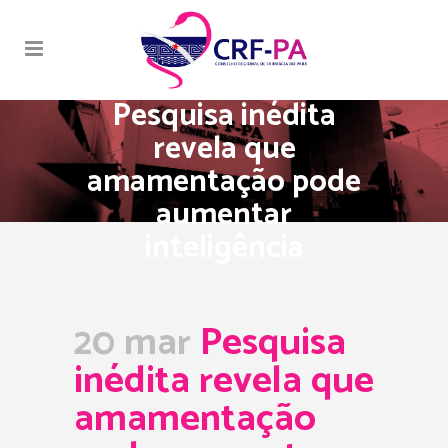
Pesquisa inédita
revela que
amamentação pode
aumentar
inteligência
20 mar
Pesquisa
inédita revela que
amamentação