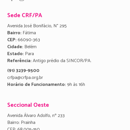
Sede CRF/PA
Avenida José Bonifácio, N° 295
Bairro:
Fátima
CEP:
66090-363
Cidade:
Belém
Estado:
Para
Referência:
Antigo prédio da SINCOR/PA.
(91) 3239-9500
crfpa@crfpa.org.br
Horário de Funcionamento:
9h às 16h
Seccional Oeste
Avenida Álvaro Adolfo, nº 233
Bairro: Prainha
CEP: 68.005-150