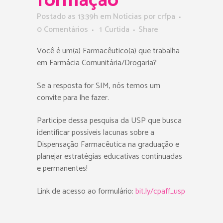
formação”
Postado as 13:39h
em
Notícias
por
crfpa
0 Comentários
1
Curtida
Share
Você é um(a) Farmacêutico(a) que trabalha
em Farmácia Comunitária/Drogaria?
Se a resposta for SIM, nós temos um
convite para lhe fazer.
Participe dessa pesquisa da USP que busca
identificar possíveis lacunas sobre a
Dispensação Farmacêutica na graduação e
planejar estratégias educativas continuadas
e permanentes!
Link de acesso ao formulário:
bit.ly/cpaff_usp