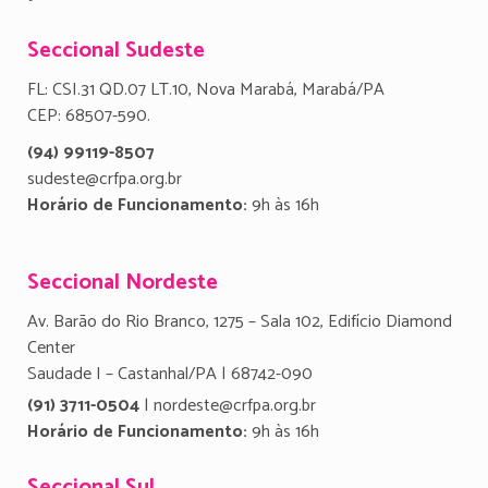
Seccional Sudeste
FL: CSI.31 QD.07 LT.10, Nova Marabá, Marabá/PA
CEP: 68507-590.
(94) 99119-8507
sudeste@crfpa.org.br
Horário de Funcionamento:
9h às 16h
Seccional Nordeste
Av. Barão do Rio Branco, 1275 – Sala 102, Edifício Diamond
Center
Saudade I – Castanhal/PA | 68742-090
(91) 3711-0504
| nordeste@crfpa.org.br
Horário de Funcionamento:
9h às 16h
Seccional Sul