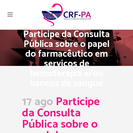
Participe da Consulta
Pública sobre o papel
do farmacêutico em
serviços de
hemoterapia e/ou
bancos de sangue
17 ago
Participe
da Consulta
Pública sobre o