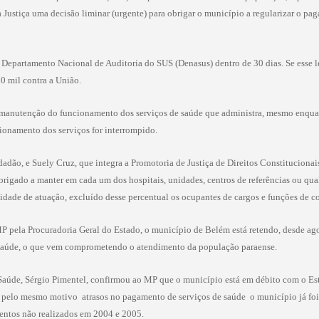
Justiça uma decisão liminar (urgente) para obrigar o município a regularizar o pag
 Departamento Nacional de Auditoria do SUS (Denasus) dentro de 30 dias. Se esse l
50 mil contra a União.
 manutenção do funcionamento dos serviços de saúde que administra, mesmo enqua
ionamento dos serviços for interrompido.
adão, e Suely Cruz, que integra a Promotoria de Justiça de Direitos Constitucionai
rigado a manter em cada um dos hospitais, unidades, centros de referências ou qua
dade de atuação, excluído desse percentual os ocupantes de cargos e funções de co
 pela Procuradoria Geral do Estado, o município de Belém está retendo, desde ago
de saúde, o que vem comprometendo o atendimento da população paraense.
e Saúde, Sérgio Pimentel, confirmou ao MP que o município está em débito com o Es
e pelo mesmo motivo  atrasos no pagamento de serviços de saúde  o município já 
mentos não realizados em 2004 e 2005.