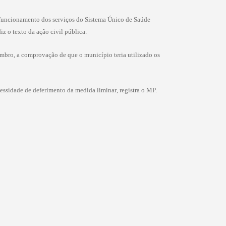
r funcionamento dos serviços do Sistema Único de Saúde
z o texto da ação civil pública.
embro, a comprovação de que o município teria utilizado os
cessidade de deferimento da medida liminar, registra o MP.