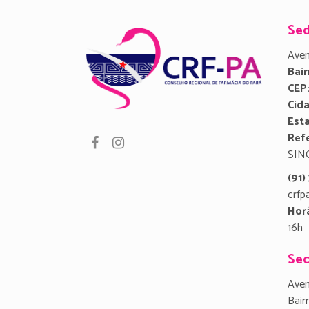
Se
Aven
Bair
CEP
Cid
Est
Refe
SIN
(91
crfp
Hor
16h
Sec
Aven
Bair