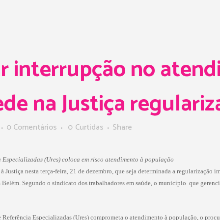
ar interrupção no aten
e na Justiça regulariz
0 Comentários
0
Curtidas
Share
 Especializadas (Ures) coloca em risco atendimento à população
 Justiça nesta terça-feira, 21 de dezembro, que seja determinada a regularização 
Belém. Segundo o sindicato dos trabalhadores em saúde, o município  que gerencia
e Referência Especializadas (Ures) comprometa o atendimento à população, o proc