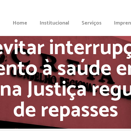
Home
Institucional
Serviços
Impren
evitar interrup
nto à saúde 
na Justiça regu
de repasses