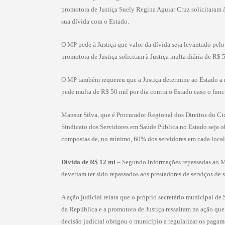
promotora de Justiça Suely Regina Aguiar Cruz solicitaram à 
sua dívida com o Estado.
O MP pede à Justiça que valor da dívida seja levantado pelo
promotora de Justiça solicitam à Justiça multa diária de R$ 
O MP também requereu que a Justiça determine ao Estado a
pede multa de R$ 50 mil por dia contra o Estado caso o func
Mansur Silva, que é Procurador Regional dos Direitos do Cid
Sindicato dos Servidores em Saúde Pública no Estado seja ob
compostas de, no mínimo, 60% dos servidores em cada locali
Dívida de R$ 12 mi
– Segundo informações repassadas ao MP
deveriam ter sido repassados aos prestadores de serviços 
A ação judicial relata que o próprio secretário municipal d
da República e a promotora de Justiça ressaltam na ação qu
decisão judicial obrigou o município a regularizar os paga