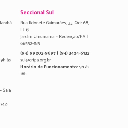
Seccional Sul
Marabá,
Rua Ildonete Guimarães, 33, Qdr 68,
Lt 19
Jardim Umuarama – Redenção/PA |
68552-185
(94) 99203-9697 | (94) 3424-6133
9h às
sul@crfpa.org.br
Horário de Funcionamento:
9h às
16h
– Sala
8742-