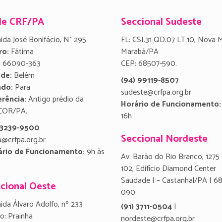
de CRF/PA
Seccional Sudeste
ida José Bonifácio, N° 295
FL: CSI.31 QD.07 LT.10, Nova 
ro:
Fátima
Marabá/PA
:
66090-363
CEP: 68507-590.
ade:
Belém
(94) 99119-8507
ado:
Para
sudeste@crfpa.org.br
rência:
Antigo prédio da
Horário de Funcionamento:
COR/PA.
16h
) 3239-9500
Seccional Nordeste
a@crfpa.org.br
ário de Funcionamento:
9h às
Av. Barão do Rio Branco, 1275 
102, Edifício Diamond Center
Saudade I – Castanhal/PA | 6
cional Oeste
090
ida Álvaro Adolfo, nº 233
(91) 3711-0504
|
ro: Prainha
nordeste@crfpa.org.br