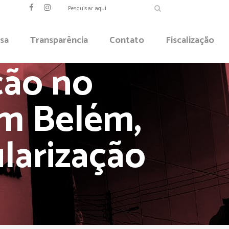
sa
Transparência
Contato
Fiscalização
ção no
em Belém,
larização