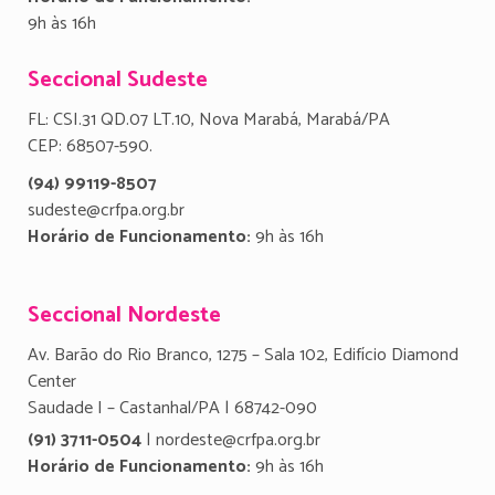
9h às 16h
Seccional Sudeste
FL: CSI.31 QD.07 LT.10, Nova Marabá, Marabá/PA
CEP: 68507-590.
(94) 99119-8507
sudeste@crfpa.org.br
Horário de Funcionamento:
9h às 16h
Seccional Nordeste
Av. Barão do Rio Branco, 1275 – Sala 102, Edifício Diamond
Center
Saudade I – Castanhal/PA | 68742-090
(91) 3711-0504
| nordeste@crfpa.org.br
Horário de Funcionamento:
9h às 16h