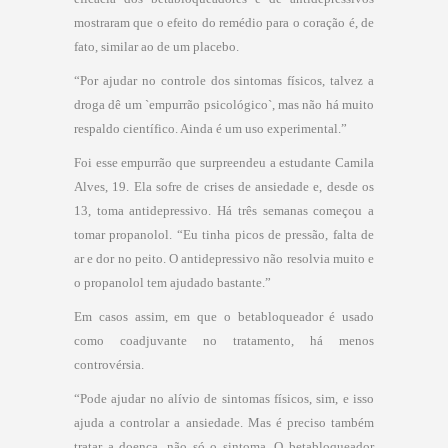
mostraram que o efeito do remédio para o coração é, de
fato, similar ao de um placebo.
“Por ajudar no controle dos sintomas físicos, talvez a
droga dê um `empurrão psicológico`, mas não há muito
respaldo científico. Ainda é um uso experimental.”
Foi esse empurrão que surpreendeu a estudante Camila
Alves, 19. Ela sofre de crises de ansiedade e, desde os
13, toma antidepressivo. Há três semanas começou a
tomar propanolol. “Eu tinha picos de pressão, falta de
ar e dor no peito. O antidepressivo não resolvia muito e
o propanolol tem ajudado bastante.”
Em casos assim, em que o betabloqueador é usado
como coadjuvante no tratamento, há menos
controvérsia.
“Pode ajudar no alívio de sintomas físicos, sim, e isso
ajuda a controlar a ansiedade. Mas é preciso também
tratar a doença, não só o sintoma. O betabloqueador