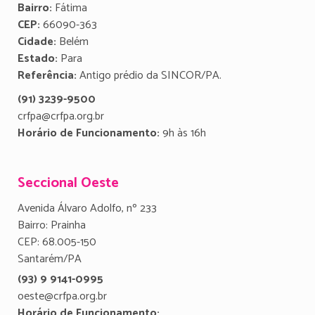
Bairro:
Fátima
CEP:
66090-363
Cidade:
Belém
Estado:
Para
Referência:
Antigo prédio da SINCOR/PA.
(91) 3239-9500
crfpa@crfpa.org.br
Horário de Funcionamento:
9h às 16h
Seccional Oeste
Avenida Álvaro Adolfo, nº 233
Bairro: Prainha
CEP: 68.005-150
Santarém/PA
(93) 9 9141-0995
oeste@crfpa.org.br
Horário de Funcionamento: