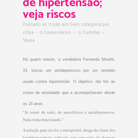
de hipertensão;
veja riscos
Postado as 11:59h
em Sem categoria
por
crfpa
0 Comentários
0
Curtidas
Share
Há quatro meses, a vendedora Fernanda Moretti,
33, trocou um antidepressivo por um remédio
usado contra hipertensão. O objetivo: dar fim às
crises de ansiedade que a acompanhavam desde
os 18 anos.
“Já tomei de tudo, de ansiolíticos a antidepressivos.
Nada tinha funcionado.”
A solução para ela foi o metoprolol, droga da classe dos
betabloqueadores indicada para uma série de doenças