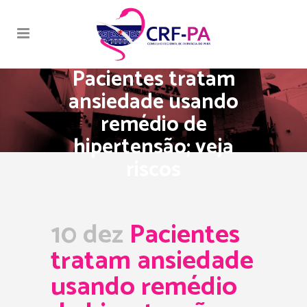
Pacientes tratam
ansiedade usando
remédio de
hipertensão; veja
riscos
10 dez
Pacientes
tratam ansiedade
usando remédio