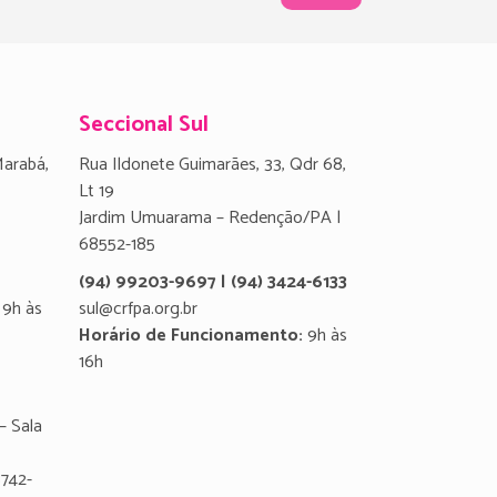
Seccional Sul
Marabá,
Rua Ildonete Guimarães, 33, Qdr 68,
Lt 19
Jardim Umuarama – Redenção/PA |
68552-185
(94) 99203-9697 | (94) 3424-6133
9h às
sul@crfpa.org.br
Horário de Funcionamento:
9h às
16h
– Sala
8742-