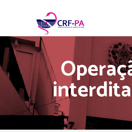
Operaçã
interdit