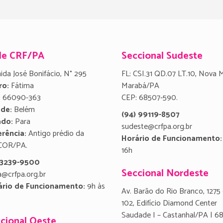
de CRF/PA
Seccional Sudeste
ida José Bonifácio, N° 295
FL: CSI.31 QD.07 LT.10, Nova 
ro:
Fátima
Marabá/PA
:
66090-363
CEP: 68507-590.
ade:
Belém
(94) 99119-8507
ado:
Para
sudeste@crfpa.org.br
rência:
Antigo prédio da
Horário de Funcionamento:
COR/PA.
16h
) 3239-9500
Seccional Nordeste
a@crfpa.org.br
ário de Funcionamento:
9h às
Av. Barão do Rio Branco, 1275 
102, Edifício Diamond Center
Saudade I – Castanhal/PA | 6
cional Oeste