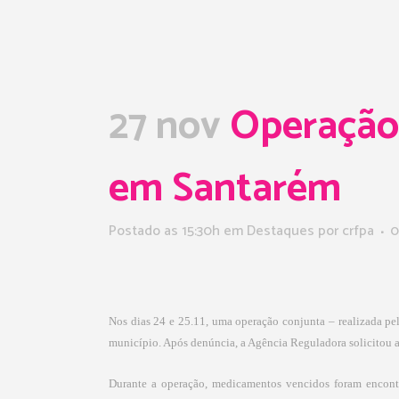
27 nov
Operação 
em Santarém
Postado as 15:30h
em
Destaques
por
crfpa
0
Nos dias 24 e 25.11, uma operação conjunta – realizada pe
município. Após denúncia, a Agência Reguladora solicitou a
Durante a operação, medicamentos vencidos foram encontra