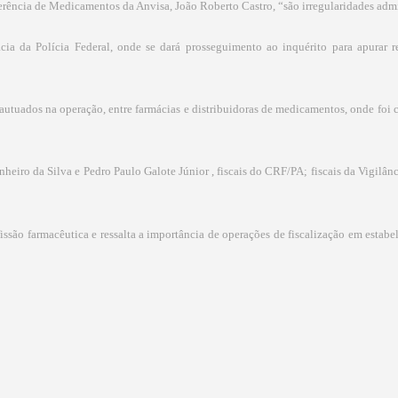
rência de Medicamentos da Anvisa, João Roberto Castro, “são irregularidades admi
cia da Polícia Federal, onde se dará prosseguimento ao inquérito para apurar 
 autuados na operação,
entre farmácias e distribuidoras de medicamentos
, onde foi 
eiro da Silva e Pedro Paulo Galote Júnior , fiscais do CRF/PA; fiscais da Vigilânc
são farmacêutica e ressalta a importância de operações de fiscalização em estabel