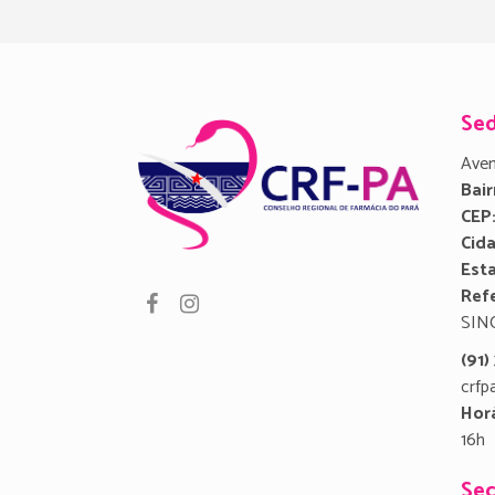
Se
Aven
Bair
CEP
Cid
Est
Refe
SIN
(91
crfp
Hor
16h
Sec