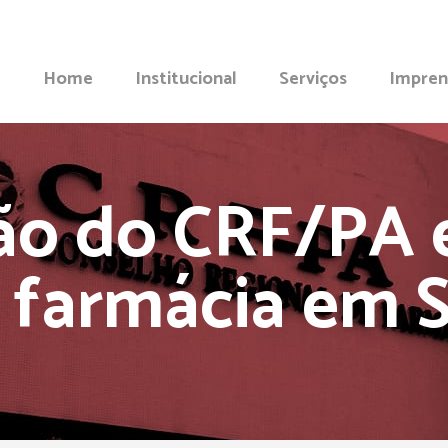
Home
Institucional
Serviços
Impren
o do CRF/PA 
a farmácia em