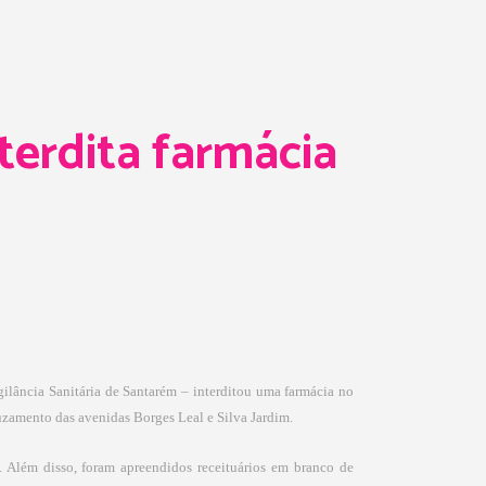
erdita farmácia
ilância Sanitária de Santarém – interditou uma farmácia no
uzamento das avenidas Borges Leal e Silva Jardim.
. Além disso, foram apreendidos receituários em branco de