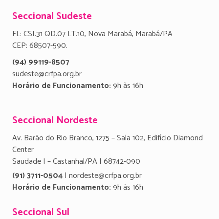
Seccional Sudeste
FL: CSI.31 QD.07 LT.10, Nova Marabá, Marabá/PA
CEP: 68507-590.
(94) 99119-8507
sudeste@crfpa.org.br
Horário de Funcionamento:
9h às 16h
Seccional Nordeste
Av. Barão do Rio Branco, 1275 – Sala 102, Edifício Diamond
Center
Saudade I – Castanhal/PA | 68742-090
(91) 3711-0504
| nordeste@crfpa.org.br
Horário de Funcionamento:
9h às 16h
Seccional Sul