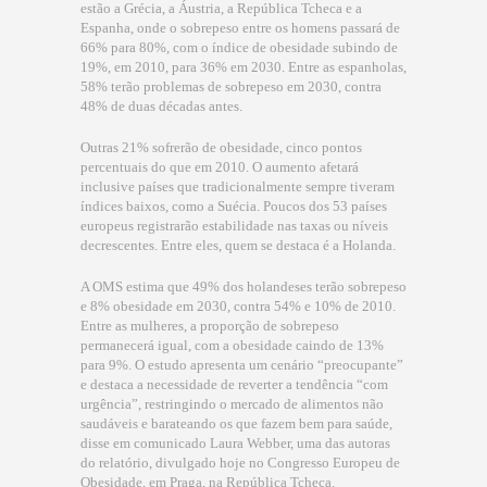
estão a Grécia, a Áustria, a República Tcheca e a
Espanha, onde o sobrepeso entre os homens passará de
66% para 80%, com o índice de obesidade subindo de
19%, em 2010, para 36% em 2030. Entre as espanholas,
58% terão problemas de sobrepeso em 2030, contra
48% de duas décadas antes.
Outras 21% sofrerão de obesidade, cinco pontos
percentuais do que em 2010. O aumento afetará
inclusive países que tradicionalmente sempre tiveram
índices baixos, como a Suécia. Poucos dos 53 países
europeus registrarão estabilidade nas taxas ou níveis
decrescentes. Entre eles, quem se destaca é a Holanda.
A OMS estima que 49% dos holandeses terão sobrepeso
e 8% obesidade em 2030, contra 54% e 10% de 2010.
Entre as mulheres, a proporção de sobrepeso
permanecerá igual, com a obesidade caindo de 13%
para 9%. O estudo apresenta um cenário “preocupante”
e destaca a necessidade de reverter a tendência “com
urgência”, restringindo o mercado de alimentos não
saudáveis e barateando os que fazem bem para saúde,
disse em comunicado Laura Webber, uma das autoras
do relatório, divulgado hoje no Congresso Europeu de
Obesidade, em Praga, na República Tcheca.