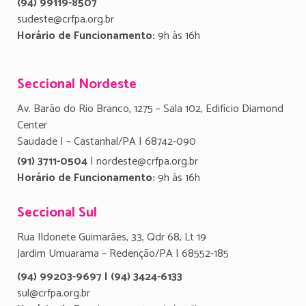
(94) 99119-8507
sudeste@crfpa.org.br
Horário de Funcionamento:
9h às 16h
Seccional Nordeste
Av. Barão do Rio Branco, 1275 – Sala 102, Edifício Diamond
Center
Saudade I – Castanhal/PA | 68742-090
(91) 3711-0504
| nordeste@crfpa.org.br
Horário de Funcionamento:
9h às 16h
Seccional Sul
Rua Ildonete Guimarães, 33, Qdr 68, Lt 19
Jardim Umuarama – Redenção/PA | 68552-185
(94) 99203-9697 | (94) 3424-6133
sul@crfpa.org.br