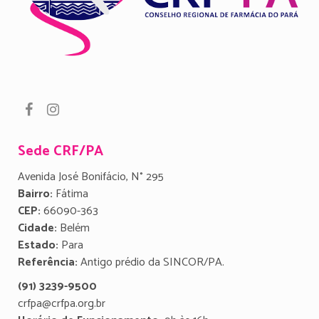
Sede CRF/PA
Avenida José Bonifácio, N° 295
Bairro:
Fátima
CEP:
66090-363
Cidade:
Belém
Estado:
Para
Referência:
Antigo prédio da SINCOR/PA.
(91) 3239-9500
crfpa@crfpa.org.br