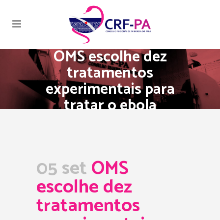
OMS escolhe dez
tratamentos
experimentais para
tratar o ebola
05 set
OMS
escolhe dez
tratamentos