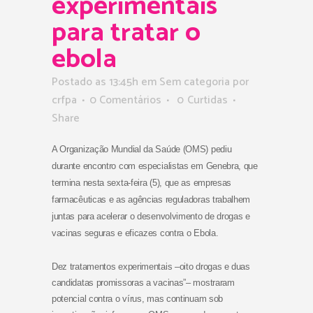
experimentais
para tratar o
ebola
Postado as 13:45h
em Sem categoria
por
crfpa
0 Comentários
0
Curtidas
Share
A Organização Mundial da Saúde (OMS) pediu
durante encontro com especialistas em Genebra, que
termina nesta sexta-feira (5), que as empresas
farmacêuticas e as agências reguladoras trabalhem
juntas para acelerar o desenvolvimento de drogas e
vacinas seguras e eficazes contra o Ebola
.
Dez tratamentos experimentais –oito drogas e duas
candidatas promissoras a vacinas”– mostraram
potencial contra o vírus, mas continuam sob