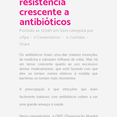
resistência
crescente a
antibióticos
Postado as 12:59h
em Sem categoria
por
crfpa
0 Comentários
0
Curtidas
Share
Os antibióticos foram uma das maiores invenções
da medicina e salvaram milhares de vidas. Mas há
um temor crescente quanto ao uso excessivo
destes medicamentos, que está fazendo com que
eles se tornem menos efetivos à medida que
bactérias se tornam mais resistentes.
A preocupação é que infecções que eram
facilmente tratáveis com antibióticos voltem a ser
uma grande ameaça à saúde.
Nesta segunda-feira, a OMS (Organização Mundial