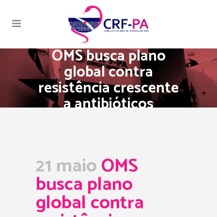
OMS busca plano
global contra
resistência crescente
a antibióticos
21 maio
OMS
busca plano
global contra