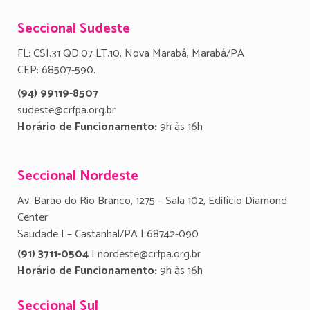
Seccional Sudeste
FL: CSI.31 QD.07 LT.10, Nova Marabá, Marabá/PA
CEP: 68507-590.
(94) 99119-8507
sudeste@crfpa.org.br
Horário de Funcionamento:
9h às 16h
Seccional Nordeste
Av. Barão do Rio Branco, 1275 – Sala 102, Edifício Diamond
Center
Saudade I – Castanhal/PA | 68742-090
(91) 3711-0504
| nordeste@crfpa.org.br
Horário de Funcionamento:
9h às 16h
Seccional Sul