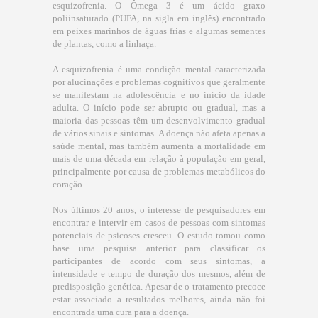
esquizofrenia. O Ômega 3 é um ácido graxo
poliinsaturado (PUFA, na sigla em inglês) encontrado
em peixes marinhos de águas frias e algumas sementes
de plantas, como a linhaça.
A esquizofrenia é uma condição mental caracterizada
por alucinações e problemas cognitivos que geralmente
se manifestam na adolescência e no início da idade
adulta. O início pode ser abrupto ou gradual, mas a
maioria das pessoas têm um desenvolvimento gradual
de vários sinais e sintomas. A doença não afeta apenas a
saúde mental, mas também aumenta a mortalidade em
mais de uma década em relação à população em geral,
principalmente por causa de problemas metabólicos do
coração.
Nos últimos 20 anos, o interesse de pesquisadores em
encontrar e intervir em casos de pessoas com sintomas
potenciais de psicoses cresceu. O estudo tomou como
base uma pesquisa anterior para classificar os
participantes de acordo com seus sintomas, a
intensidade e tempo de duração dos mesmos, além de
predisposição genética. Apesar de o tratamento precoce
estar associado a resultados melhores, ainda não foi
encontrada uma cura para a doença.