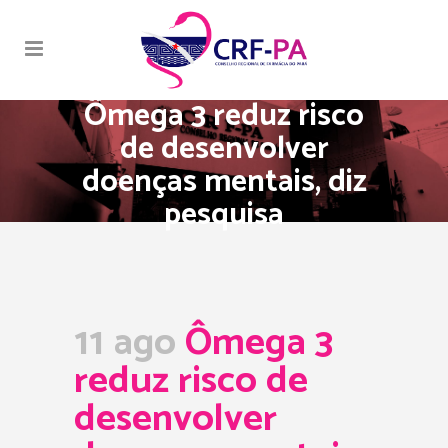
Ômega 3 reduz risco
de desenvolver
doenças mentais, diz
pesquisa
11 ago
Ômega 3
reduz risco de
desenvolver