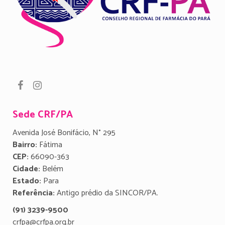
Sede CRF/PA
Avenida José Bonifácio, N° 295
Bairro:
Fátima
CEP:
66090-363
Cidade:
Belém
Estado:
Para
Referência:
Antigo prédio da SINCOR/PA.
(91) 3239-9500
crfpa@crfpa.org.br