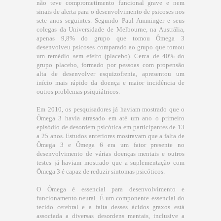
não teve comprometimento funcional grave e nem
sinais de alerta para o desenvolvimento de psicoses nos
sete anos seguintes. Segundo Paul Amminger e seus
colegas da Universidade de Melbourne, na Austrália,
apenas 9,8% do grupo que tomou Ômega 3
desenvolveu psicoses comparado ao grupo que tomou
um remédio sem efeito (placebo). Cerca de 40% do
grupo placebo, formado por pessoas com propensão
alta de desenvolver esquizofrenia, apresentou um
início mais rápido da doença e maior incidência de
outros problemas psiquiátricos.
Em 2010, os pesquisadores já haviam mostrado que o
Ômega 3 havia atrasado em até um ano o primeiro
episódio de desordem psicótica em participantes de 13
a 25 anos. Estudos anteriores mostravam que a falta de
Ômega 3 e Ômega 6 era um fator presente no
desenvolvimento de várias doenças mentais e outros
testes já haviam mostrado que a suplementação com
Ômega 3 é capaz de reduzir sintomas psicóticos.
O Ômega é essencial para desenvolvimento e
funcionamento neural. É um componente essencial do
tecido cerebral e a falta desses ácidos graxos está
associada a diversas desordens mentais, inclusive a