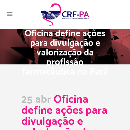
Oficina define ações
para divulgação e
valorização da
profissão
farmacêutica no Pará
25 abr
Oficina
define ações para
divulgação e