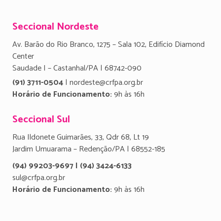
Seccional Nordeste
Av. Barão do Rio Branco, 1275 – Sala 102, Edifício Diamond
Center
Saudade I – Castanhal/PA | 68742-090
(91) 3711-0504
| nordeste@crfpa.org.br
Horário de Funcionamento:
9h às 16h
Seccional Sul
Rua Ildonete Guimarães, 33, Qdr 68, Lt 19
Jardim Umuarama – Redenção/PA | 68552-185
(94) 99203-9697 | (94) 3424-6133
sul@crfpa.org.br
Horário de Funcionamento:
9h às 16h