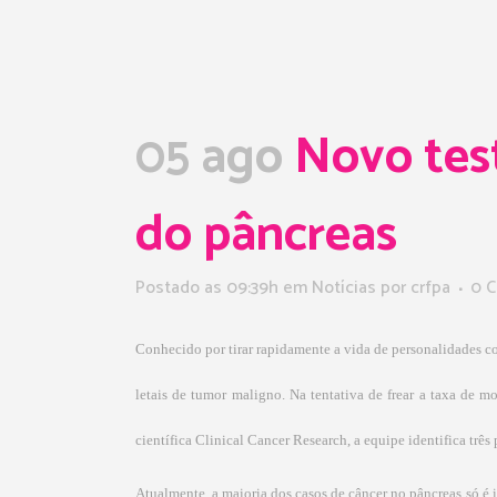
05 ago
Novo test
do pâncreas
Postado as 09:39h
em
Notícias
por
crfpa
0 C
Conhecido por tirar rapidamente a vida de personalidades c
letais de tumor maligno. Na tentativa de frear a taxa de 
científica Clinical Cancer Research, a equipe identifica t
Atualmente, a maioria dos casos de câncer no pâncreas só é