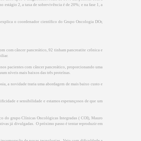
o estágio 2, a taxa de sobrevivência é de 20%; e na fase 1, a
 explica o coordenador científico do Grupo Oncologia DOr,
com com câncer pancreático, 92 tinham pancreatite crônica e
liar.
s nos pacientes com câncer pancreático, proporcionando uma
ram níveis mais baixos das três proteínas.
sia, a novidade traria uma abordagem de mais baixo custo e
ificidade e sensibilidade e estamos esperançosos de que um
nico do grupo Clínicas Oncológicas Integradas ( COI), Mauro
tivas já divulgadas.  O próximo passo é tentar reproduzir em
incorporação de novas tecnologias.  Vejo com dificuldade a