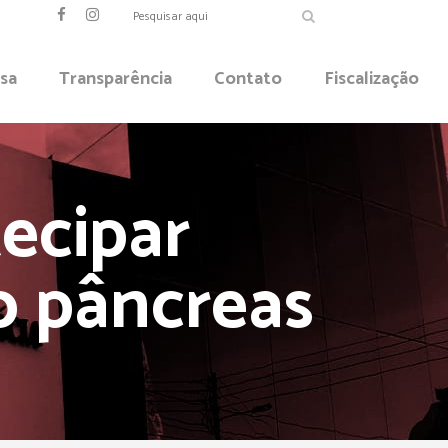
sa
Transparência
Contato
Fiscalização
ecipar
o pâncreas