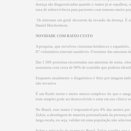
doença são diagnosticadas quando o tumor já se espalhou, o q
taxa de sobrevivência para pacientes com tumores muito pe
 Os sintomas em geral decorrem da invasão da doença. É um
Daniel Herchenhorn.
NOVIDADE COM BAIXO CUSTO
A pesquisa, que envolveu cientistas britânicos e espanhóis
87 voluntários estavam saudáveis. O restante das amostras d
Das 1.500 proteínas encontradas nas amostras de urina, ob
assinatura com cerca de 90% de exatidão que poderia identi
Enquanto atualmente o diagnóstico é feito por imagem radi
não invasiva.
É um fluido inerte e muito menos complexo do que o sangu
teste simples pode ser desenvolvido e estar em uso clínico n
No Brasil, esse tumor é responsável por 4% das mortes por 
Zukin, a abordagem de maneira personalizada da presença de p
larga escala, ou seja, validar em uma população não selecio
Sobre a aplicação do exame no Brasil, Zukin acredita que a