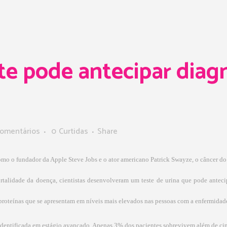
e pode antecipar diagn
omentários
0
Curtidas
Share
omo o fundador da Apple Steve Jobs e o ator americano Patrick Swayze, o câncer do 
mortalidade da doença, cientistas desenvolveram um teste de urina que pode antec
rês proteínas que se apresentam em níveis mais elevados nas pessoas com a enfermidad
 identificada em estágio avançado. Apenas 3% dos pacientes sobrevivem além de c