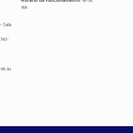
Horário de Funcionamento:
9h às
16h
– Sala
8742-
9h às