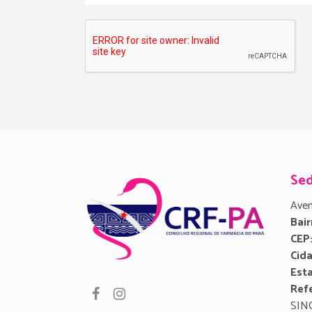
Se
Aven
Bair
CEP
Cid
Est
Refe
SIN