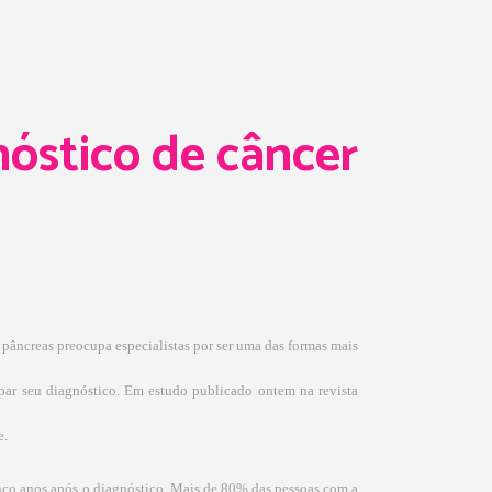
óstico de câncer
pâncreas preocupa especialistas por ser uma das formas mais
ipar seu diagnóstico. Em estudo publicado ontem na revista
e.
inco anos após o diagnóstico. Mais de 80% das pessoas com a