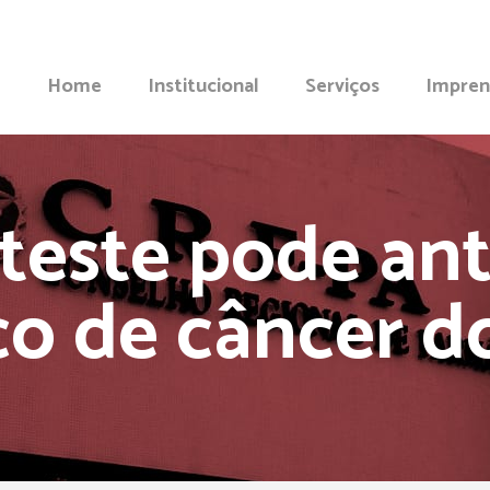
Home
Institucional
Serviços
Impren
teste pode ant
co de câncer d