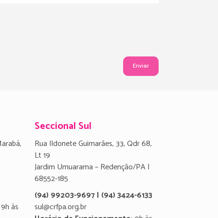
Seccional Sul
Marabá,
Rua Ildonete Guimarães, 33, Qdr 68,
Lt 19
Jardim Umuarama – Redenção/PA |
68552-185
(94) 99203-9697 | (94) 3424-6133
9h às
sul@crfpa.org.br