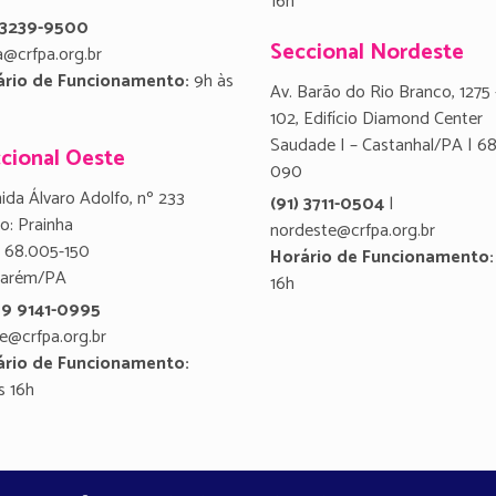
16h
) 3239-9500
Seccional Nordeste
a@crfpa.org.br
ário de Funcionamento:
9h às
Av. Barão do Rio Branco, 1275 
102, Edifício Diamond Center
Saudade I – Castanhal/PA | 6
cional Oeste
090
ida Álvaro Adolfo, nº 233
(91) 3711-0504
|
ro: Prainha
nordeste@crfpa.org.br
 68.005-150
Horário de Funcionamento:
tarém/PA
16h
 9 9141-0995
e@crfpa.org.br
ário de Funcionamento:
s 16h