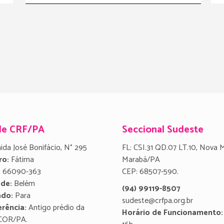
de CRF/PA
Seccional Sudeste
ida José Bonifácio, N° 295
FL: CSI.31 QD.07 LT.10, Nova 
ro:
Fátima
Marabá/PA
:
66090-363
CEP: 68507-590.
ade:
Belém
(94) 99119-8507
ado:
Para
sudeste@crfpa.org.br
rência:
Antigo prédio da
Horário de Funcionamento:
COR/PA.