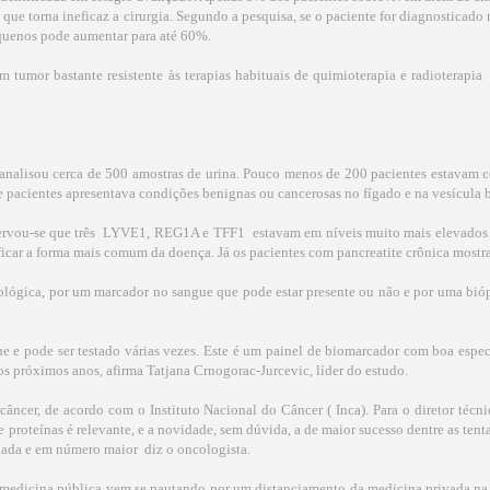
ue torna ineficaz a cirurgia. Segundo a pesquisa, se o paciente for diagnosticado n
quenos pode aumentar para até 60%.
 tumor bastante resistente às terapias habituais de quimioterapia e radioterapia 
, analisou cerca de 500 amostras de urina. Pouco menos de 200 pacientes estavam 
e pacientes apresentava condições benignas ou cancerosas no fígado e na vesícula bi
servou-se que três  LYVE1, REG1A e TFF1  estavam em níveis muito mais elevado
ficar a forma mais comum da doença. Já os pacientes com pancreatite crônica mostra
ológica, por um marcador no sangue que pode estar presente ou não e por uma bióp
e e pode ser testado várias vezes. Este é um painel de biomarcador com boa espec
os próximos anos, afirma Tatjana Crnogorac-Jurcevic, líder do estudo.
câncer, de acordo com o Instituto Nacional do Câncer ( Inca). Para o diretor téc
roteínas é relevante, e a novidade, sem dúvida, a de maior sucesso dentre as tenta
nada e em número maior  diz o oncologista.
 medicina pública vem se pautando por um distanciamento da medicina privada na 