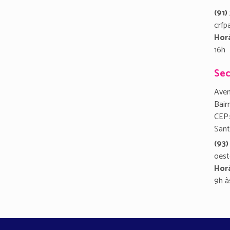
(91
crfp
Hor
16h
Sec
Aven
Bair
CEP:
San
(93)
oest
Hor
9h à