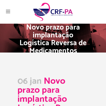
Novo prazo para
implantação
Logística Reversa de
Medicamentos
06 jan
Novo
prazo para
implantação