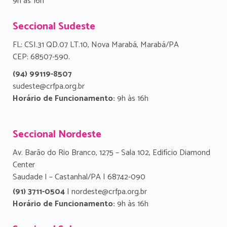
9h às 16h
Seccional Sudeste
FL: CSI.31 QD.07 LT.10, Nova Marabá, Marabá/PA
CEP: 68507-590.
(94) 99119-8507
sudeste@crfpa.org.br
Horário de Funcionamento:
9h às 16h
Seccional Nordeste
Av. Barão do Rio Branco, 1275 – Sala 102, Edifício Diamond
Center
Saudade I – Castanhal/PA | 68742-090
(91) 3711-0504
| nordeste@crfpa.org.br
Horário de Funcionamento:
9h às 16h