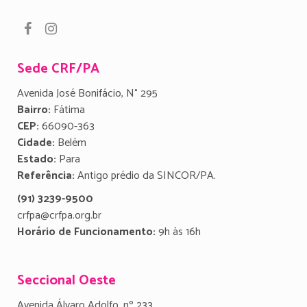
Sede CRF/PA
Avenida José Bonifácio, N° 295
Bairro:
Fátima
CEP:
66090-363
Cidade:
Belém
Estado:
Para
Referência:
Antigo prédio da SINCOR/PA.
(91) 3239-9500
crfpa@crfpa.org.br
Horário de Funcionamento:
9h às 16h
Seccional Oeste
Avenida Álvaro Adolfo, nº 233