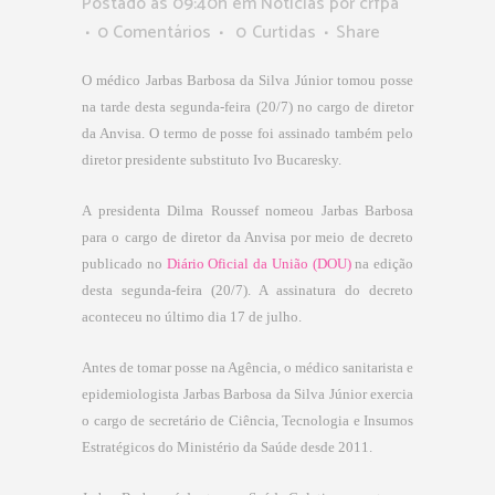
Postado as 09:40h
em
Notícias
por
crfpa
0 Comentários
0
Curtidas
Share
O médico Jarbas Barbosa da Silva Júnior tomou posse
na tarde desta segunda-feira (20/7) no cargo de diretor
da Anvisa. O termo de posse foi assinado também pelo
diretor presidente substituto Ivo Bucaresky.
A presidenta Dilma Roussef nomeou Jarbas Barbosa
para o cargo de diretor da Anvisa por meio de decreto
publicado no
Diário Oficial da União (DOU)
na edição
desta segunda-feira (20/7). A assinatura do decreto
aconteceu no último dia 17 de julho.
Antes de tomar posse na Agência, o médico sanitarista e
epidemiologista Jarbas Barbosa da Silva Júnior exercia
o cargo de secretário de Ciência, Tecnologia e Insumos
Estratégicos do Ministério da Saúde desde 2011.