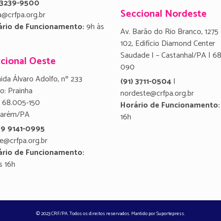
) 3239-9500
Seccional Nordeste
a@crfpa.org.br
ário de Funcionamento:
9h às
Av. Barão do Rio Branco, 1275 
102, Edifício Diamond Center
Saudade I – Castanhal/PA | 6
cional Oeste
090
ida Álvaro Adolfo, nº 233
(91) 3711-0504
|
ro: Prainha
nordeste@crfpa.org.br
 68.005-150
Horário de Funcionamento:
tarém/PA
16h
 9 9141-0995
e@crfpa.org.br
ário de Funcionamento:
s 16h
© 2023 CRF/PA. Todos os direitos reservados. Mantido por
Suportepress
.