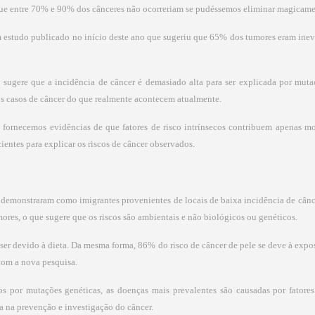
que entre 70% e 90% dos cânceres não ocorreriam se pudéssemos eliminar magicament
 um estudo publicado no início deste ano que sugeriu que 65% dos tumores eram inevi
ugere que a incidência de câncer é demasiado alta para ser explicada por mutaçõ
os casos de câncer do que realmente acontecem atualmente.
s fornecemos evidências de que fatores de risco intrínsecos contribuem apenas m
entes para explicar os riscos de câncer observados.
demonstraram como imigrantes provenientes de locais de baixa incidência de cânc
res, o que sugere que os riscos são ambientais e não biológicos ou genéticos.
a ser devido à dieta. Da mesma forma, 86% do risco de câncer de pele se deve à ex
com a nova pesquisa.
s por mutações genéticas, as doenças mais prevalentes são causadas por fatore
a na prevenção e investigação do câncer.