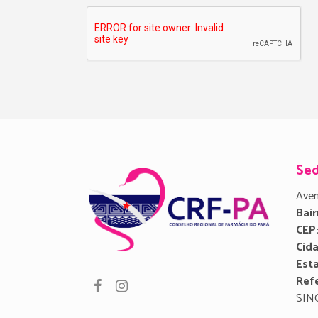
Se
Aven
Bair
CEP
Cid
Est
Refe
SIN