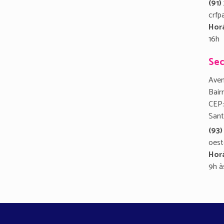
(91
crfp
Hor
16h
Sec
Aven
Bair
CEP:
San
(93)
oest
Hor
9h à