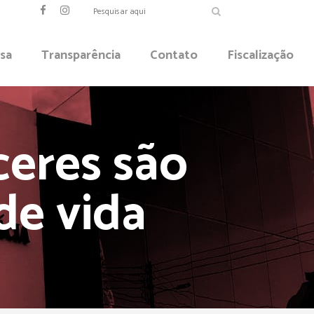
sa
Transparência
Contato
Fiscalização
eres são
de vida