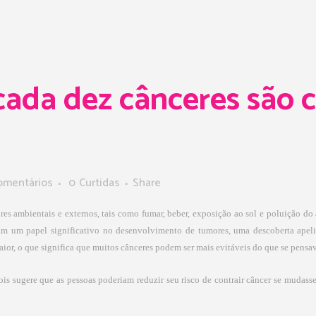
ada dez cânceres são 
omentários
0
Curtidas
Share
es ambientais e externos, tais como fumar, beber, exposição ao sol e poluição do a
m um papel significativo no desenvolvimento de tumores, uma descoberta apelidad
ior, o que significa que muitos cânceres podem ser mais evitáveis do que se pensa
ois sugere que as pessoas poderiam reduzir seu risco de contrair câncer se mudass