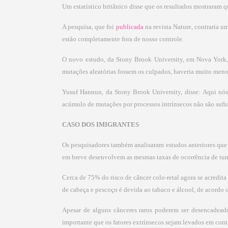
Um estatístico britânico disse que os resultados mostraram 
A pesquisa, que foi
publicada
na revista Nature, contraria
estão completamente fora de nosso controle.
O novo estudo, da Stony Brook University, em Nova York, s
mutações aleatórias fossem os culpados, haveria muito men
Yusuf Hannun, da Stony Brook University, disse: Aqui nó
acúmulo de mutações por processos intrínsecos não são sufici
CASO DOS IMIGRANTES
Os pesquisadores também analisaram estudos anteriores que 
em breve desenvolvem as mesmas taxas de ocorrência de tumo
Cerca de 75% do risco de câncer colo-retal agora se acredit
de cabeça e pescoço é devida ao tabaco e álcool, de acordo 
Apesar de alguns cânceres raros poderem ser desencadeado
importante que os fatores extrínsecos sejam levados em cont