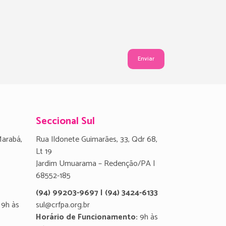
Seccional Sul
Marabá,
Rua Ildonete Guimarães, 33, Qdr 68,
Lt 19
Jardim Umuarama – Redenção/PA |
68552-185
(94) 99203-9697 | (94) 3424-6133
9h às
sul@crfpa.org.br
Horário de Funcionamento:
9h às