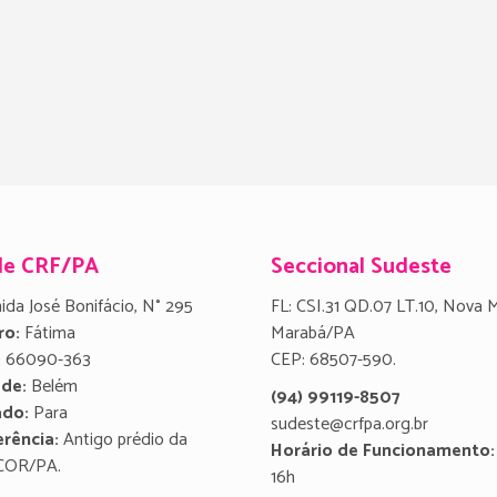
de CRF/PA
Seccional Sudeste
ida José Bonifácio, N° 295
FL: CSI.31 QD.07 LT.10, Nova 
ro:
Fátima
Marabá/PA
:
66090-363
CEP: 68507-590.
ade:
Belém
(94) 99119-8507
ado:
Para
sudeste@crfpa.org.br
rência:
Antigo prédio da
Horário de Funcionamento:
COR/PA.
16h