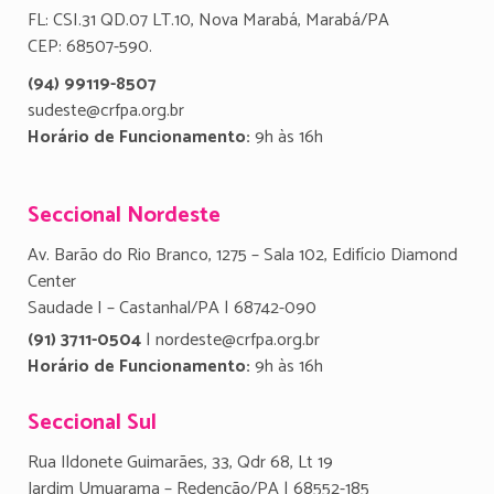
FL: CSI.31 QD.07 LT.10, Nova Marabá, Marabá/PA
CEP: 68507-590.
(94) 99119-8507
sudeste@crfpa.org.br
Horário de Funcionamento:
9h às 16h
Seccional Nordeste
Av. Barão do Rio Branco, 1275 – Sala 102, Edifício Diamond
Center
Saudade I – Castanhal/PA | 68742-090
(91) 3711-0504
| nordeste@crfpa.org.br
Horário de Funcionamento:
9h às 16h
Seccional Sul
Rua Ildonete Guimarães, 33, Qdr 68, Lt 19
Jardim Umuarama – Redenção/PA | 68552-185