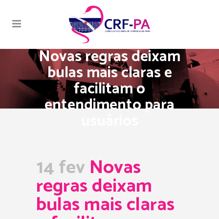
Novas regras deixam
bulas mais claras e
facilitam o
entendimento para
usuários
14 fev
Novas
regras deixam
bulas mais claras