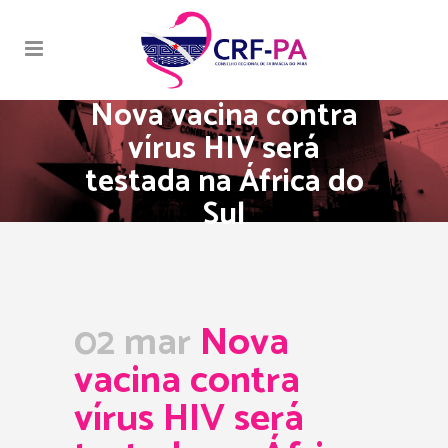
Nova vacina contra
vírus HIV será
testada na África do
Sul
02 mar
Nova
vacina contra
vírus HIV será