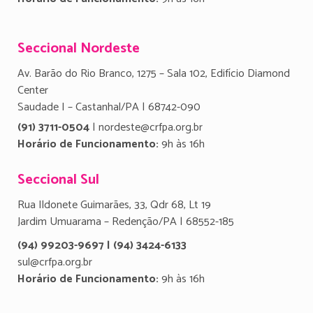
Seccional Nordeste
Av. Barão do Rio Branco, 1275 – Sala 102, Edifício Diamond
Center
Saudade I – Castanhal/PA | 68742-090
(91) 3711-0504
| nordeste@crfpa.org.br
Horário de Funcionamento:
9h às 16h
Seccional Sul
Rua Ildonete Guimarães, 33, Qdr 68, Lt 19
Jardim Umuarama – Redenção/PA | 68552-185
(94) 99203-9697 | (94) 3424-6133
sul@crfpa.org.br
Horário de Funcionamento:
9h às 16h