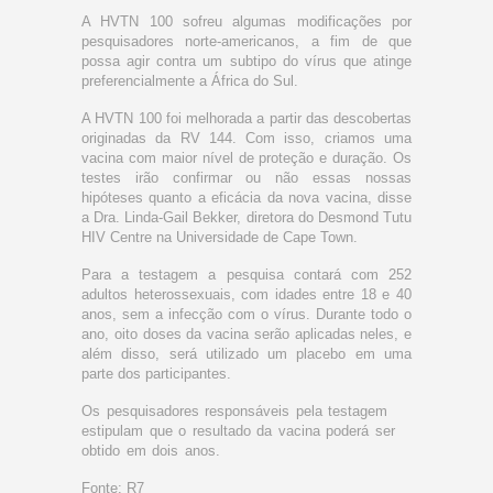
A HVTN 100 sofreu algumas modificações por
pesquisadores norte-americanos, a fim de que
possa agir contra um subtipo do vírus que atinge
preferencialmente a África do Sul.
A HVTN 100 foi melhorada a partir das descobertas
originadas da RV 144. Com isso, criamos uma
vacina com maior nível de proteção e duração. Os
testes irão confirmar ou não essas nossas
hipóteses quanto a eficácia da nova vacina, disse
a Dra. Linda-Gail Bekker, diretora do Desmond Tutu
HIV Centre na Universidade de Cape Town.
Para a testagem a pesquisa contará com 252
adultos heterossexuais, com idades entre 18 e 40
anos, sem a infecção com o vírus. Durante todo o
ano, oito doses da vacina serão aplicadas neles, e
além disso, será utilizado um placebo em uma
parte dos participantes.
Os pesquisadores responsáveis pela testagem
estipulam que o resultado da vacina poderá ser
obtido em dois anos.
Fonte: R7