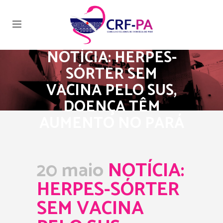
NOTÍCIA: HERPES-
SÓRTER SEM
VACINA PELO SUS,
DOENÇA TÊM
AUMENTO NO PARÁ
20 maio
NOTÍCIA:
HERPES-SÓRTER
SEM VACINA