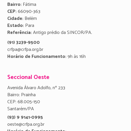
Bairro:
Fátima
CEP:
66090-363
Cidade:
Belém
Estado:
Para
Referência:
Antigo prédio da SINCOR/PA.
(91) 3239-9500
crfpa@crfpa.org.br
Horário de Funcionamento:
9h às 16h
Seccional Oeste
Avenida Álvaro Adolfo, nº 233
Bairro: Prainha
CEP: 68.005-150
Santarém/PA
(93) 9 9141-0995
oeste@crfpa.org.br