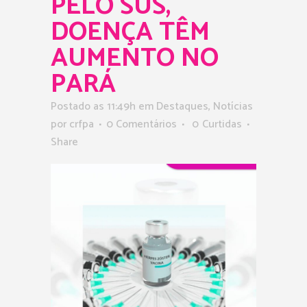
PELO SUS,
DOENÇA TÊM
AUMENTO NO
PARÁ
Postado as 11:49h
em
Destaques
,
Notícias
por
crfpa
0 Comentários
0
Curtidas
Share