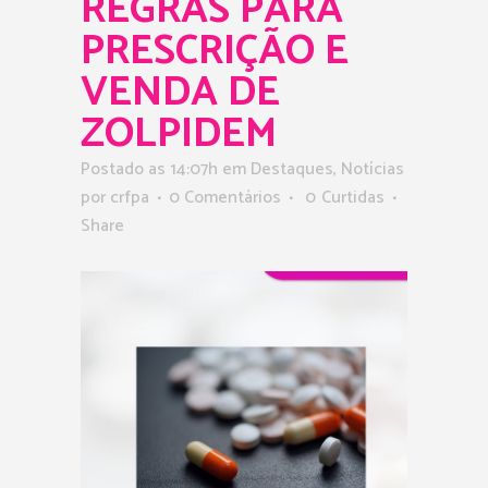
REGRAS PARA
PRESCRIÇÃO E
VENDA DE
ZOLPIDEM
Postado as 14:07h
em
Destaques
,
Notícias
por
crfpa
0 Comentários
0
Curtidas
Share