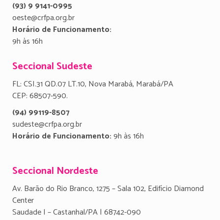
(93) 9 9141-0995
oeste@crfpa.org.br
Horário de Funcionamento:
9h às 16h
Seccional Sudeste
FL: CSI.31 QD.07 LT.10, Nova Marabá, Marabá/PA
CEP: 68507-590.
(94) 99119-8507
sudeste@crfpa.org.br
Horário de Funcionamento:
9h às 16h
Seccional Nordeste
Av. Barão do Rio Branco, 1275 – Sala 102, Edifício Diamond
Center
Saudade I – Castanhal/PA | 68742-090