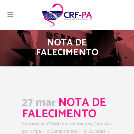
NOTA DE
FALECIMENTO
27 mar
NOTA DE
FALECIMENTO
Postado as 07:44h
em
Destaques
,
Notícias
por
crfpa
0 Comentários
0
Curtidas