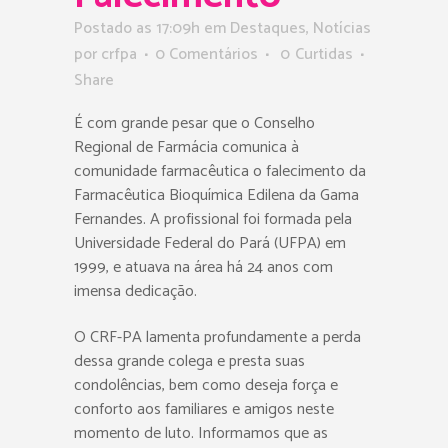
Postado as 17:09h
em
Destaques
,
Notícias
por
crfpa
0 Comentários
0
Curtidas
Share
É com grande pesar que o Conselho
Regional de Farmácia comunica à
comunidade farmacêutica o falecimento da
Farmacêutica Bioquímica Edilena da Gama
Fernandes. A profissional foi formada pela
Universidade Federal do Pará (UFPA) em
1999, e atuava na área há 24 anos com
imensa dedicação.
O CRF-PA lamenta profundamente a perda
dessa grande colega e presta suas
condolências, bem como deseja força e
conforto aos familiares e amigos neste
momento de luto. Informamos que as