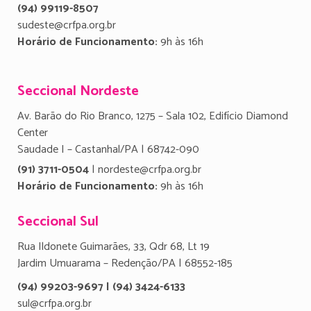
(94) 99119-8507
sudeste@crfpa.org.br
Horário de Funcionamento:
9h às 16h
Seccional Nordeste
Av. Barão do Rio Branco, 1275 – Sala 102, Edifício Diamond
Center
Saudade I – Castanhal/PA | 68742-090
(91) 3711-0504
| nordeste@crfpa.org.br
Horário de Funcionamento:
9h às 16h
Seccional Sul
Rua Ildonete Guimarães, 33, Qdr 68, Lt 19
Jardim Umuarama – Redenção/PA | 68552-185
(94) 99203-9697 | (94) 3424-6133
sul@crfpa.org.br