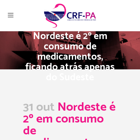
Nordeste é 2º em
consumo de
medicamentos,
ficando atrás apenas
do Sudeste
31 out
Nordeste é
2º em consumo
de