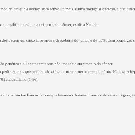
a medida em que a doença se desenvolve mais. É uma doença silenciosa, o que dificu
a possibilidade do aparecimento do câncer, explica Natalia.
os pacientes, cinco anos após a descoberta do tumor, é de 15%. Essa proporção so
ação genética e o hepatocarcinoma não impede o surgimento do câncer.
a pedir exames que podem identificar o tumor precocemente, afirma Natalia. A hep
6%) e alcoolismo (14%).
vão analisar também os fatores que levam ao desenvolvimento do câncer. Agora, va