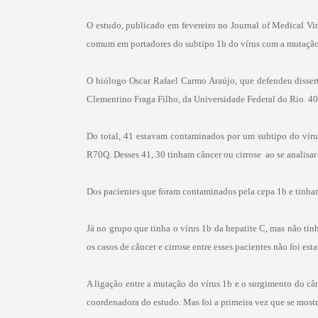
O estudo, publicado em fevereiro no Journal of Medical Vir
comum em portadores do subtipo 1b do vírus com a mutaç
O biólogo Oscar Rafael Carmo Araújo, que defendeu disser
Clementino Fraga Filho, da Universidade Federal do Rio  40
Do total, 41 estavam contaminados por um subtipo do víru
R70Q. Desses 41, 30 tinham câncer ou cirrose  ao se analis
Dos pacientes que foram contaminados pela cepa 1b e tinha
Já no grupo que tinha o vírus 1b da hepatite C, mas não t
os casos de câncer e cirrose entre esses pacientes não foi est
A ligação entre a mutação do vírus 1b e o surgimento do cân
coordenadora do estudo. Mas foi a primeira vez que se mostr