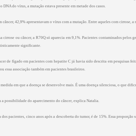
ar o DNA do vírus, a mutação estava presente em metade dos casos.
m câncer, 42,9% apresentavam o vírus com a mutação. Entre aqueles com cirrose, a
inha cirrose ou câncer, a R70Q só aparecia em 9,1%. Pacientes contaminados pelos
atisticamente significante.
cer de fígado em pacientes com hepatite C já havia sido descrita em pesquisas fei
ou essa associação também em pacientes brasileiros.
a medida em que a doença se desenvolve mais. É uma doença silenciosa, o que dificu
a possibilidade do aparecimento do câncer, explica Natalia.
os pacientes, cinco anos após a descoberta do tumor, é de 15%. Essa proporção so