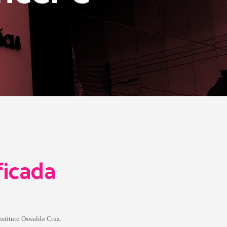
ficada
nstituto Oswaldo Cruz.