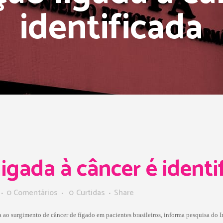
identificada
gada à câncer é identi
0 Comentários
0
Curtidas
Share
ao surgimento de câncer de fígado em pacientes brasileiros, informa pesquisa do I