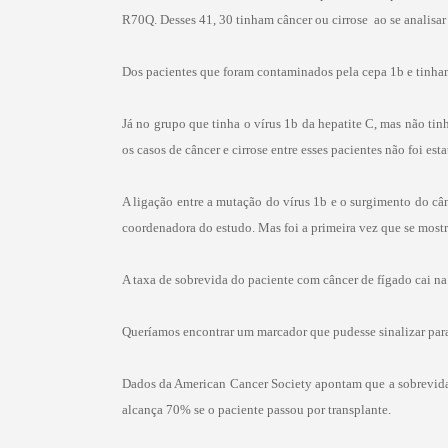
R70Q. Desses 41, 30 tinham câncer ou cirrose  ao se analis
Dos pacientes que foram contaminados pela cepa 1b e tinha
Já no grupo que tinha o vírus 1b da hepatite C, mas não t
os casos de câncer e cirrose entre esses pacientes não foi est
A ligação entre a mutação do vírus 1b e o surgimento do cân
coordenadora do estudo. Mas foi a primeira vez que se mostr
A taxa de sobrevida do paciente com câncer de fígado cai n
Queríamos encontrar um marcador que pudesse sinalizar para 
Dados da American Cancer Society apontam que a sobrevida d
alcança 70% se o paciente passou por transplante.