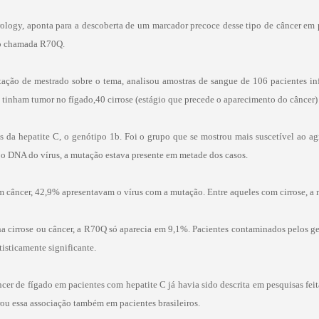
ology, aponta para a descoberta de um marcador precoce desse tipo de câncer em p
ão chamada R70Q.
tação de mestrado sobre o tema, analisou amostras de sangue de 106 pacientes in
 tinham tumor no fígado,40 cirrose (estágio que precede o aparecimento do câncer)
s da hepatite C, o genótipo 1b. Foi o grupo que se mostrou mais suscetível ao 
ar o DNA do vírus, a mutação estava presente em metade dos casos.
m câncer, 42,9% apresentavam o vírus com a mutação. Entre aqueles com cirrose, a
inha cirrose ou câncer, a R70Q só aparecia em 9,1%. Pacientes contaminados pelos
atisticamente significante.
cer de fígado em pacientes com hepatite C já havia sido descrita em pesquisas fei
ou essa associação também em pacientes brasileiros.