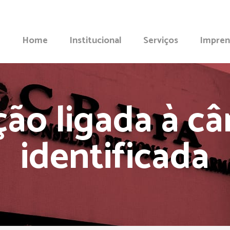
Home
Institucional
Serviços
Impren
ão ligada à câ
identificada