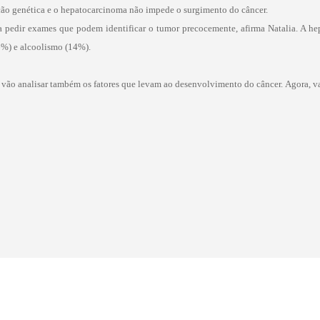
ação genética e o hepatocarcinoma não impede o surgimento do câncer.
a pedir exames que podem identificar o tumor precocemente, afirma Natalia. A hep
6%) e alcoolismo (14%).
vão analisar também os fatores que levam ao desenvolvimento do câncer. Agora, va