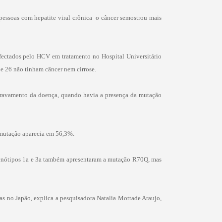
essoas com hepatite viral crônica  o câncer semostrou mais
fectados pelo HCV em tratamento no Hospital Universitário
 e 26 não tinham câncer nem cirrose.
agravamento da doença, quando havia a presença da mutação
 mutação aparecia em 56,3%.
 genótipos 1a e 3a também apresentaram a mutação R70Q, mas
tas no Japão, explica a pesquisadora Natalia Mottade Araujo,