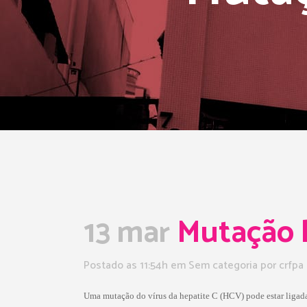
13 mar
Mutação li
Postado as 11:54h
em Sem categoria
por
crfpa
Uma mutação do vírus da hepatite C (HCV) pode estar ligada 