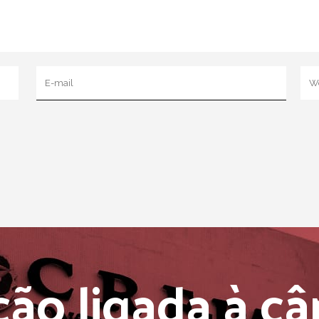
ão ligada à câ