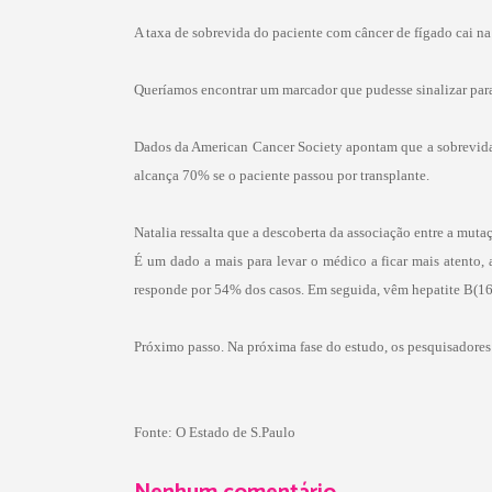
A taxa de sobrevida do paciente com câncer de fígado cai n
Queríamos encontrar um marcador que pudesse sinalizar para 
Dados da American Cancer Society apontam que a sobrevida d
alcança 70% se o paciente passou por transplante.
Natalia ressalta que a descoberta da associação entre a mut
É um dado a mais para levar o médico a ficar mais atento, 
responde por 54% dos casos. Em seguida, vêm hepatite B(1
Próximo passo. Na próxima fase do estudo, os pesquisadores 
Fonte: O Estado de S.Paulo