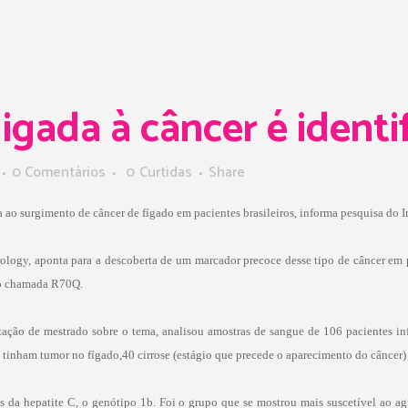
gada à câncer é identi
0 Comentários
0
Curtidas
Share
ao surgimento de câncer de fígado em pacientes brasileiros, informa pesquisa do I
ology, aponta para a descoberta de um marcador precoce desse tipo de câncer em p
ão chamada R70Q.
tação de mestrado sobre o tema, analisou amostras de sangue de 106 pacientes in
 tinham tumor no fígado,40 cirrose (estágio que precede o aparecimento do câncer)
s da hepatite C, o genótipo 1b. Foi o grupo que se mostrou mais suscetível ao 