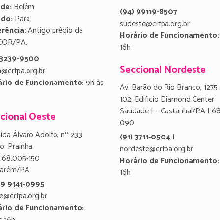
ade:
Belém
(94) 99119-8507
ado:
Para
sudeste@crfpa.org.br
rência:
Antigo prédio da
Horário de Funcionamento:
COR/PA.
16h
) 3239-9500
Seccional Nordeste
a@crfpa.org.br
ário de Funcionamento:
9h às
Av. Barão do Rio Branco, 1275 
102, Edifício Diamond Center
Saudade I – Castanhal/PA | 6
cional Oeste
090
ida Álvaro Adolfo, nº 233
(91) 3711-0504
|
ro: Prainha
nordeste@crfpa.org.br
 68.005-150
Horário de Funcionamento:
tarém/PA
16h
 9 9141-0995
e@crfpa.org.br
ário de Funcionamento:
s 16h