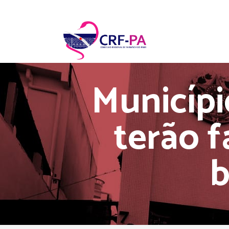
Municíp
terão 
b