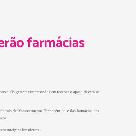
erão farmácias
reza. Os gestores interessados em receber o apoio devem se
centrais de Abastecimento Farmacêutico e das farmácias nas
iços.
s municípios brasileiros.