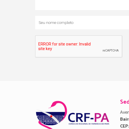
Se
Aven
Bair
CEP