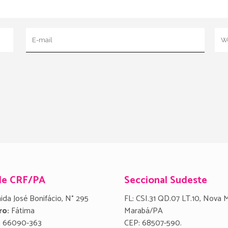
de CRF/PA
Seccional Sudeste
ida José Bonifácio, N° 295
FL: CSI.31 QD.07 LT.10, Nova 
ro:
Fátima
Marabá/PA
:
66090-363
CEP: 68507-590.