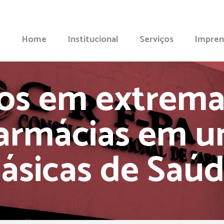
Home
Institucional
Serviços
Impren
ios em extrema
farmácias em u
ásicas de Saú