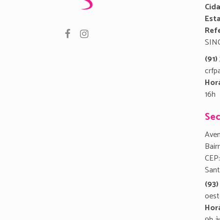
Cid
Est
Refe
SIN
(91
crfp
Hor
16h
Sec
Aven
Bair
CEP:
San
(93)
oest
Hor
9h à