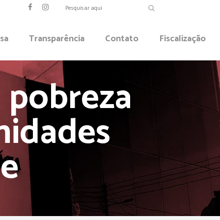
sa
Transparência
Contato
Fiscalização
 pobreza
nidades
de