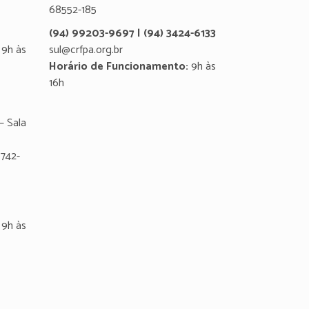
68552-185
(94) 99203-9697 | (94) 3424-6133
9h às
sul@crfpa.org.br
Horário de Funcionamento:
9h às
16h
– Sala
8742-
9h às