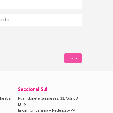
Seccional Sul
Marabá,
Rua Ildonete Guimarães, 33, Qdr 68,
Lt 19
Jardim Umuarama – Redenção/PA |