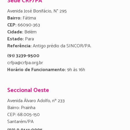
Sede CRF/PA
Avenida José Bonifácio, N° 295
Bairro:
Fátima
CEP:
66090-363
Cidade:
Belém
Estado:
Para
Referência:
Antigo prédio da SINCOR/PA.
(91) 3239-9500
crfpa@crfpa.org.br
Horário de Funcionamento:
9h às 16h
Seccional Oeste
Avenida Álvaro Adolfo, nº 233
Bairro: Prainha
CEP: 68.005-150
Santarém/PA