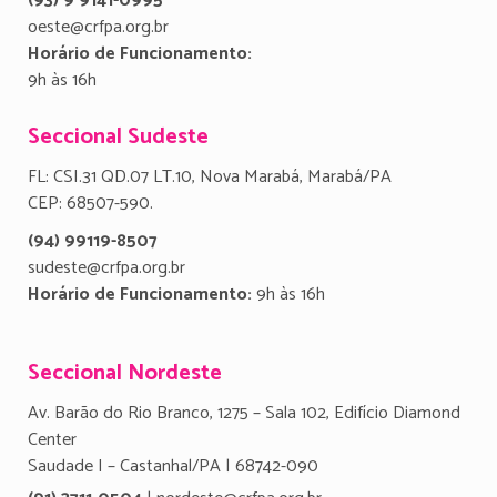
(93) 9 9141-0995
oeste@crfpa.org.br
Horário de Funcionamento:
9h às 16h
Seccional Sudeste
FL: CSI.31 QD.07 LT.10, Nova Marabá, Marabá/PA
CEP: 68507-590.
(94) 99119-8507
sudeste@crfpa.org.br
Horário de Funcionamento:
9h às 16h
Seccional Nordeste
Av. Barão do Rio Branco, 1275 – Sala 102, Edifício Diamond
Center
Saudade I – Castanhal/PA | 68742-090