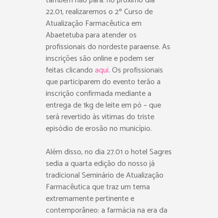
também não para: no próximo dia
22.01, realizaremos o 2º Curso de
Atualização Farmacêutica em
Abaetetuba para atender os
profissionais do nordeste paraense. As
inscrições são online e podem ser
feitas clicando
aqui
. Os profissionais
que participarem do evento terão a
inscrição confirmada mediante a
entrega de 1kg de leite em pó – que
será revertido às vitimas do triste
episódio de erosão no município.
Além disso, no dia 27.01 o hotel Sagres
sedia a quarta edição do nosso já
tradicional Seminário de Atualização
Farmacêutica que traz um tema
extremamente pertinente e
contemporâneo: a farmácia na era da