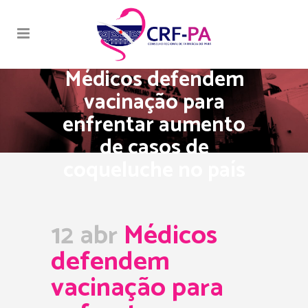
Médicos defendem
vacinação para
enfrentar aumento
de casos de
coqueluche no país
12 abr
Médicos
defendem
vacinação para