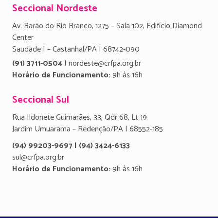
Seccional Nordeste
Av. Barão do Rio Branco, 1275 – Sala 102, Edifício Diamond
Center
Saudade I – Castanhal/PA | 68742-090
(91) 3711-0504
| nordeste@crfpa.org.br
Horário de Funcionamento:
9h às 16h
Seccional Sul
Rua Ildonete Guimarães, 33, Qdr 68, Lt 19
Jardim Umuarama – Redenção/PA | 68552-185
(94) 99203-9697 | (94) 3424-6133
sul@crfpa.org.br
Horário de Funcionamento:
9h às 16h