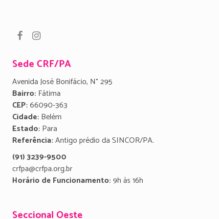
Sede CRF/PA
Avenida José Bonifácio, N° 295
Bairro:
Fátima
CEP:
66090-363
Cidade:
Belém
Estado:
Para
Referência:
Antigo prédio da SINCOR/PA.
(91) 3239-9500
crfpa@crfpa.org.br
Horário de Funcionamento:
9h às 16h
Seccional Oeste