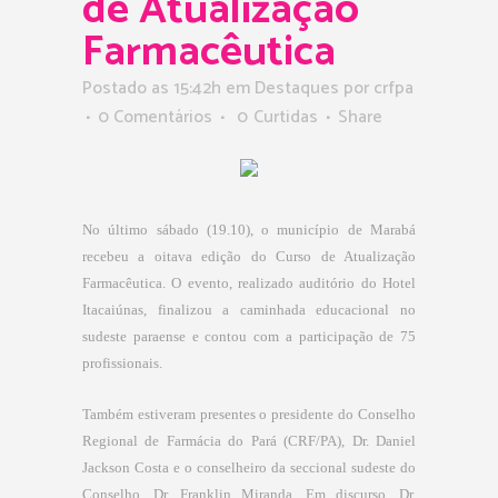
de Atualização
Farmacêutica
Postado as 15:42h
em
Destaques
por
crfpa
0 Comentários
0
Curtidas
Share
No último sábado (19.10), o município de Marabá
recebeu a oitava edição do Curso de Atualização
Farmacêutica. O evento, realizado auditório do Hotel
Itacaiúnas, finalizou a caminhada educacional no
sudeste paraense e contou com a participação de 75
profissionais.
Também estiveram presentes o presidente do Conselho
Regional de Farmácia do Pará (CRF/PA), Dr. Daniel
Jackson Costa e o conselheiro da seccional sudeste do
Conselho, Dr. Franklin Miranda. Em discurso, Dr.