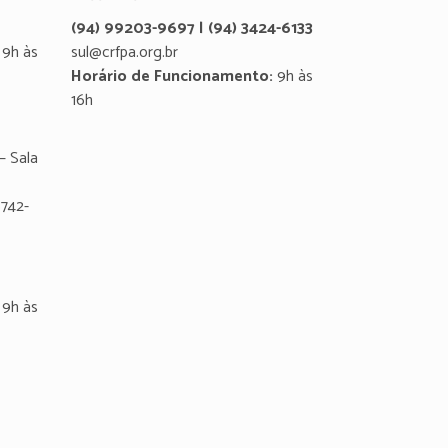
(94) 99203-9697 | (94) 3424-6133
9h às
sul@crfpa.org.br
Horário de Funcionamento:
9h às
16h
– Sala
8742-
9h às