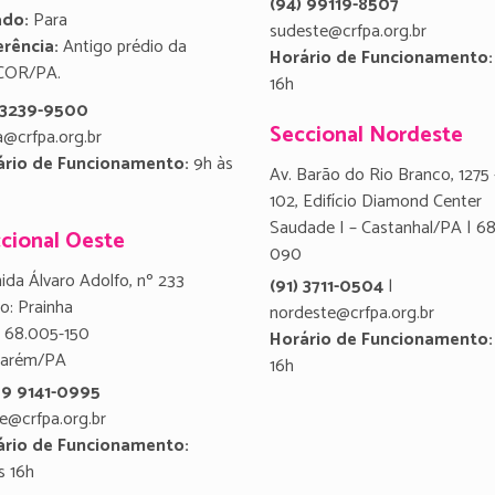
(94) 99119-8507
ado:
Para
sudeste@crfpa.org.br
rência:
Antigo prédio da
Horário de Funcionamento:
COR/PA.
16h
) 3239-9500
Seccional Nordeste
a@crfpa.org.br
ário de Funcionamento:
9h às
Av. Barão do Rio Branco, 1275 
102, Edifício Diamond Center
Saudade I – Castanhal/PA | 6
cional Oeste
090
ida Álvaro Adolfo, nº 233
(91) 3711-0504
|
ro: Prainha
nordeste@crfpa.org.br
 68.005-150
Horário de Funcionamento:
tarém/PA
16h
 9 9141-0995
e@crfpa.org.br
ário de Funcionamento:
s 16h