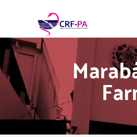
Marabá
Far