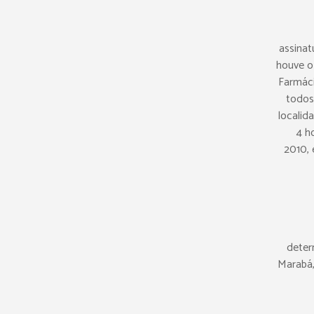
assinat
houve o
Farmáci
todos
localid
4 h
2010, 
deter
Marabá,