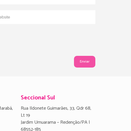
Seccional Sul
Marabá,
Rua Ildonete Guimarães, 33, Qdr 68,
Lt 19
Jardim Umuarama – Redenção/PA |
68552-185