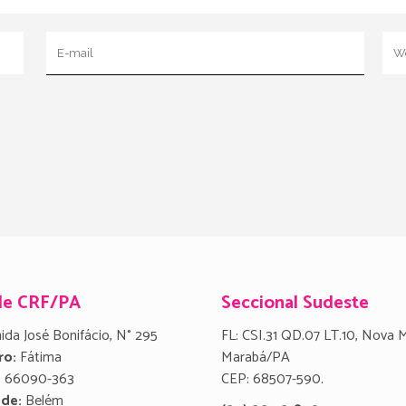
de CRF/PA
Seccional Sudeste
ida José Bonifácio, N° 295
FL: CSI.31 QD.07 LT.10, Nova 
ro:
Fátima
Marabá/PA
:
66090-363
CEP: 68507-590.
ade:
Belém