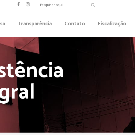
sa
Transparência
Contato
Fiscalização
stência
gral