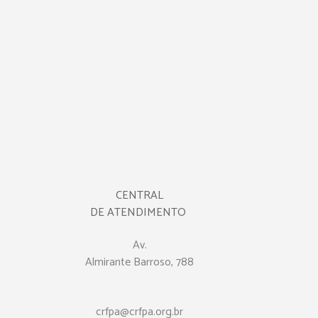
CENTRAL
DE ATENDIMENTO
Av.
Almirante Barroso, 788
crfpa@crfpa.org.br