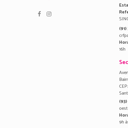
Est
Refe
SIN
(91
crfp
Hor
16h
Sec
Aven
Bair
CEP:
San
(93)
oest
Hor
9h à