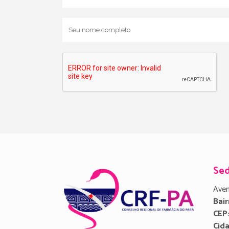
Se
Aven
Bair
CEP
Cid