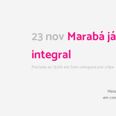
23 nov
Marabá já
integral
Postado as 13:31h
em Sem categoria
por
crfpa
Minis
em conj