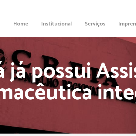
Home
Institucional
Serviços
Impren
 já possui Assi
macêutica inte