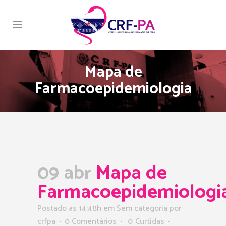
Mapa de
Farmacoepidemiologia
09 abr
Mapa de
Farmacoepidemiologi
Postado as 14:48h
em Sem categoria
por
crfpa
0 Comentários
0
Curtidas