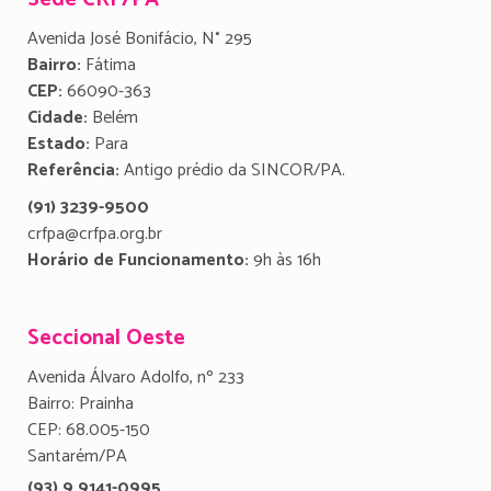
Avenida José Bonifácio, N° 295
Bairro:
Fátima
CEP:
66090-363
Cidade:
Belém
Estado:
Para
Referência:
Antigo prédio da SINCOR/PA.
(91) 3239-9500
crfpa@crfpa.org.br
Horário de Funcionamento:
9h às 16h
Seccional Oeste
Avenida Álvaro Adolfo, nº 233
Bairro: Prainha
CEP: 68.005-150
Santarém/PA
(93) 9 9141-0995