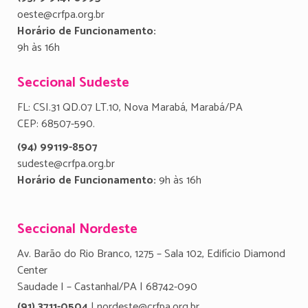
oeste@crfpa.org.br
Horário de Funcionamento:
9h às 16h
Seccional Sudeste
FL: CSI.31 QD.07 LT.10, Nova Marabá, Marabá/PA
CEP: 68507-590.
(94) 99119-8507
sudeste@crfpa.org.br
Horário de Funcionamento:
9h às 16h
Seccional Nordeste
Av. Barão do Rio Branco, 1275 – Sala 102, Edifício Diamond
Center
Saudade I – Castanhal/PA | 68742-090
(91) 3711-0504
| nordeste@crfpa.org.br