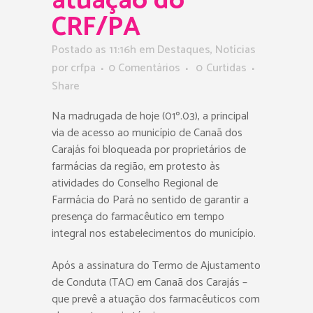
atuação do
CRF/PA
Postado as 11:16h
em
Destaques
,
Notícias
por
crfpa
0 Comentários
0
Curtidas
Share
Na madrugada de hoje (01º.03), a principal
via de acesso ao município de Canaã dos
Carajás foi bloqueada por proprietários de
farmácias da região, em protesto às
atividades do Conselho Regional de
Farmácia do Pará no sentido de garantir a
presença do farmacêutico em tempo
integral nos estabelecimentos do município.
Após a assinatura do Termo de Ajustamento
de Conduta (TAC) em Canaã dos Carajás –
que prevê a atuação dos farmacêuticos com