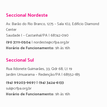
Seccional Nordeste
Av. Barão do Rio Branco, 1275 – Sala 102, Edifício Diamond
Center
Saudade I – Castanhal/PA | 68742-090
(91) 3711-0504
| nordeste@crfpa.org.br
Horário de Funcionamento:
9h às 16h
Seccional Sul
Rua Ildonete Guimarães, 33, Qdr 68, Lt 19
Jardim Umuarama – Redenção/PA | 68552-185
(94) 99203-9697 | (94) 3424-6133
sul@crfpa.org.br
Horário de Funcionamento:
9h às 16h