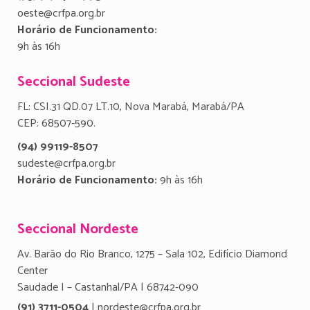
oeste@crfpa.org.br
Horário de Funcionamento:
9h às 16h
Seccional Sudeste
FL: CSI.31 QD.07 LT.10, Nova Marabá, Marabá/PA
CEP: 68507-590.
(94) 99119-8507
sudeste@crfpa.org.br
Horário de Funcionamento:
9h às 16h
Seccional Nordeste
Av. Barão do Rio Branco, 1275 – Sala 102, Edifício Diamond
Center
Saudade I – Castanhal/PA | 68742-090
(91) 3711-0504
| nordeste@crfpa.org.br