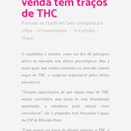
venda tem traços
de THC
Postado as 13:41h
em Sem categoria
por
crfpa
0 Comentários
0
Curtidas
Share
O canabidiol é descrito como um dos 80 princípios
ativos da maconha sem efeitos psicotrópicos. Mas a
maior parte das versões existentes no mercado contém
traços de THC, o composto responsável pelos efeitos
psicoativos.
“Existem especulações de que algum traço de THC
reduza convulsões, mas acima de uma determinada
quantidade, a substância pode induzir crises
convulsivas”, diz o psiquiatra José Alexandre Crippa,
da USP de Ribeirão Preto.
“Cada pessoa vai reagir de alguma maneira, o THC é