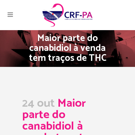
Maior parte do
canabidiol à venda
tem traços de THC
24 out
Maior
parte do
canabidiol à