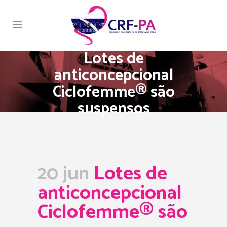
Lotes de
anticoncepcional
Ciclofemme® são
suspensos
20 jun
Lotes de
anticoncepcional
Ciclofemme® são