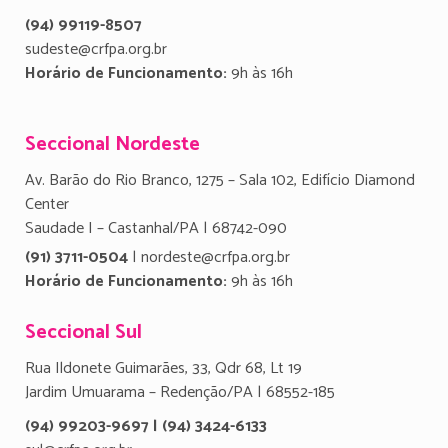
(94) 99119-8507
sudeste@crfpa.org.br
Horário de Funcionamento:
9h às 16h
Seccional Nordeste
Av. Barão do Rio Branco, 1275 – Sala 102, Edifício Diamond
Center
Saudade I – Castanhal/PA | 68742-090
(91) 3711-0504
| nordeste@crfpa.org.br
Horário de Funcionamento:
9h às 16h
Seccional Sul
Rua Ildonete Guimarães, 33, Qdr 68, Lt 19
Jardim Umuarama – Redenção/PA | 68552-185
(94) 99203-9697 | (94) 3424-6133