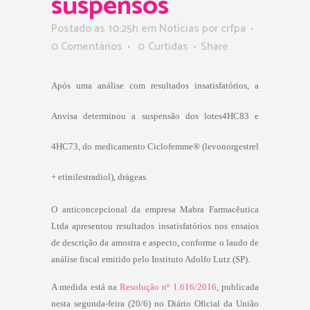
suspensos
Postado as 10:25h
em
Notícias
por
crfpa
0 Comentários
0
Curtidas
Share
Após uma análise com resultados insatisfatórios, a
Anvisa determinou a suspensão dos lotes4HC83 e
4HC73, do medicamento Ciclofemme®
(levonorgestrel
+ etinilestradiol),
drágeas.
O anticoncepcional da empresa Mabra Farmacêutica
Ltda apresentou resultados insatisfatórios
nos ensaios
de descrição da amostra e aspecto, conforme o laudo de
análise fiscal emitido pelo Instituto Adolfo Lutz
(SP).
A medida está na
Resolução nº 1.616/2016
, publicada
nesta segunda-feira (20/6) no Diário Oficial da União