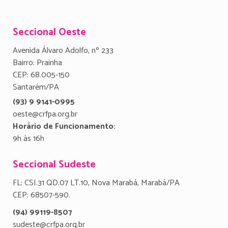
Seccional Oeste
Avenida Álvaro Adolfo, nº 233
Bairro: Prainha
CEP: 68.005-150
Santarém/PA
(93) 9 9141-0995
oeste@crfpa.org.br
Horário de Funcionamento:
9h às 16h
Seccional Sudeste
FL: CSI.31 QD.07 LT.10, Nova Marabá, Marabá/PA
CEP: 68507-590.
(94) 99119-8507
sudeste@crfpa.org.br