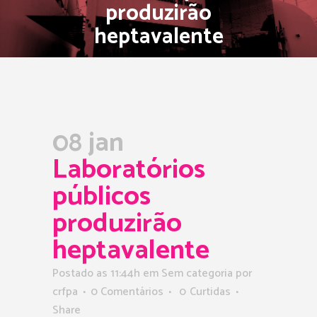
produzirão
heptavalente
08 jan
Laboratórios
públicos
produzirão
heptavalente
Postado as 11:44h
em Sem categoria
por
crfpa
0 Comentários
0
Curtidas
Share