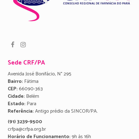
Sede CRF/PA
Avenida José Bonifácio, N° 295
Bairro:
Fátima
CEP:
66090-363
Cidade:
Belém
Estado:
Para
Referência:
Antigo prédio da SINCOR/PA.
(91) 3239-9500
crfpa@crfpa.org.br
Horário de Funcionamento:
9h às 16h