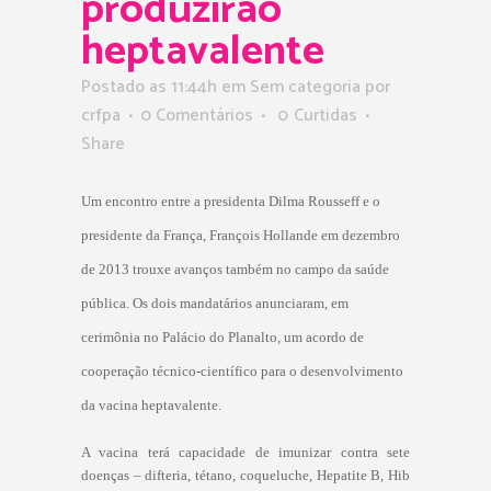
produzirão
heptavalente
Postado as 11:44h
em Sem categoria
por
crfpa
0 Comentários
0
Curtidas
Share
Um encontro entre a presidenta Dilma Rousseff e o
presidente da França, François Hollande em dezembro
de 2013 trouxe avanços também no campo da saúde
pública.
Os dois mandatários anunciaram, em
cerimônia no Palácio do Planalto, um acordo de
cooperação técnico-científico para o desenvolvimento
da vacina heptavalente.
A vacina terá capacidade de imunizar contra sete
doenças – difteria, tétano, coqueluche, Hepatite B, Hib