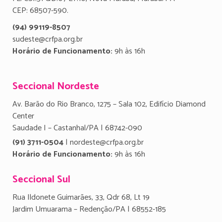
CEP: 68507-590.
(94) 99119-8507
sudeste@crfpa.org.br
Horário de Funcionamento:
9h às 16h
Seccional Nordeste
Av. Barão do Rio Branco, 1275 – Sala 102, Edifício Diamond
Center
Saudade I – Castanhal/PA | 68742-090
(91) 3711-0504
| nordeste@crfpa.org.br
Horário de Funcionamento:
9h às 16h
Seccional Sul
Rua Ildonete Guimarães, 33, Qdr 68, Lt 19
Jardim Umuarama – Redenção/PA | 68552-185