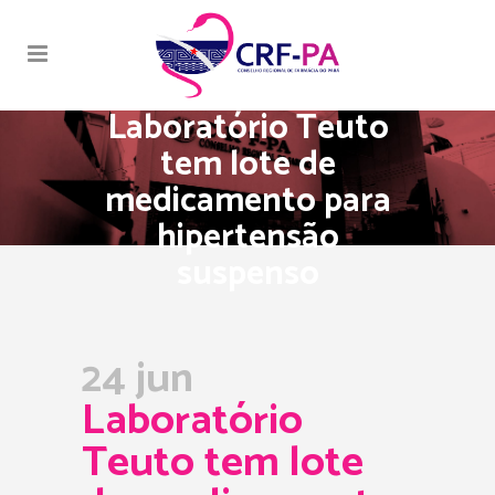
Laboratório Teuto
tem lote de
medicamento para
hipertensão
suspenso
24 jun
Laboratório
Teuto tem lote