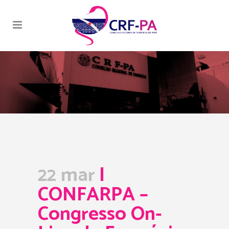
22 mar
l
CONFARPA –
Congresso On-