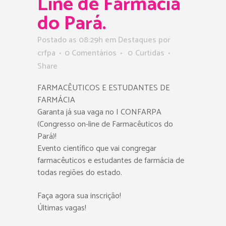
Line de Farmácia
do Pará.
Postado as 08:29h
em
Destaques
por
crfpa
0 Comentários
0
Curtidas
Share
FARMACÊUTICOS E ESTUDANTES DE
FARMÁCIA
Garanta já sua vaga no I CONFARPA
(Congresso on-line de Farmacêuticos do
Pará)!
Evento científico que vai congregar
farmacêuticos e estudantes de farmácia de
todas regiões do estado.
Faça agora sua inscrição!
Últimas vagas!