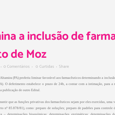
ina a inclusão de farm
to de Moz
0 Comentários
0
Curtidas
Share
 Altamira (PA) proferiu liminar favorável aos farmacêuticos determinando a inclusã
). O deferimento estabelece o prazo de 24h, a contar com a intimação, para a re
a publicação de outro Edital.
ntir que as funções privativas dos farmacêuticos sejam por eles exercidas, uma 
eto nº 85.878/81)
, como:
preparo de soluções; preparo de padrões para controle 
ca – determinações bioquímicas; determinações enzimáticas; determinações das