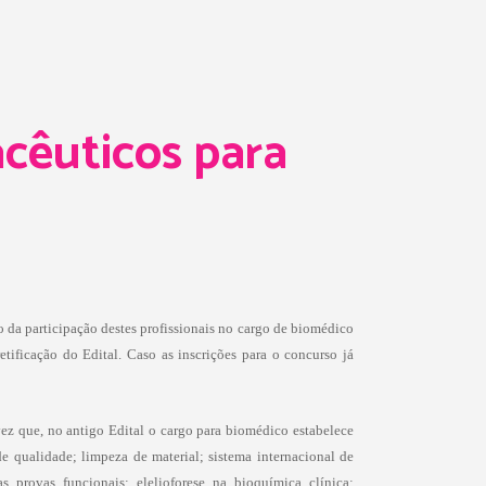
acêuticos para
o da participação destes profissionais no cargo de biomédico
tificação do Edital. Caso as inscrições para o concurso já
vez que, no antigo Edital o cargo para biomédico estabelece
de qualidade; limpeza de material; sistema internacional de
 provas funcionais; elelioforese na bioquímica clínica;