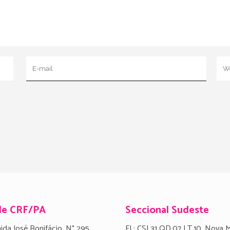
de CRF/PA
Seccional Sudeste
ida José Bonifácio, N° 295
FL: CSI.31 QD.07 LT.10, Nova 