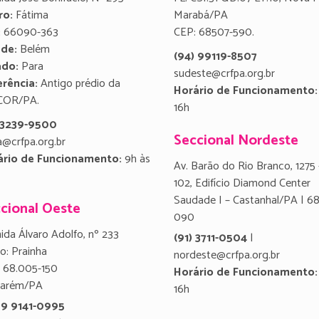
ro:
Fátima
Marabá/PA
:
66090-363
CEP: 68507-590.
ade:
Belém
(94) 99119-8507
ado:
Para
sudeste@crfpa.org.br
rência:
Antigo prédio da
Horário de Funcionamento:
COR/PA.
16h
) 3239-9500
Seccional Nordeste
a@crfpa.org.br
ário de Funcionamento:
9h às
Av. Barão do Rio Branco, 1275 
102, Edifício Diamond Center
Saudade I – Castanhal/PA | 6
cional Oeste
090
ida Álvaro Adolfo, nº 233
(91) 3711-0504
|
ro: Prainha
nordeste@crfpa.org.br
 68.005-150
Horário de Funcionamento:
tarém/PA
16h
 9 9141-0995