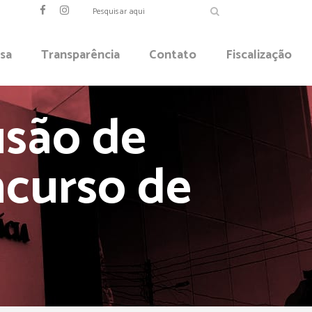
sa
Transparência
Contato
Fiscalização
usão de
ncurso de