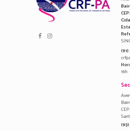
Bair
CEP
Cid
Est
Refe
SIN
(91
crfp
Hor
16h
Sec
Aven
Bair
CEP:
San
(93)