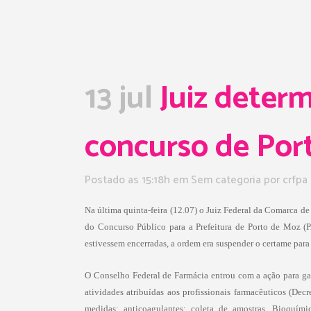
13 jul
Juiz determ
concurso de Por
Postado as 15:18h
em Sem categoria
por
crfpa
Na última quinta-feira (12.07) o Juiz Federal da Comarca de
do Concurso Público para a Prefeitura de Porto de Moz (PA
estivessem encerradas, a ordem era suspender o certame para 
O Conselho Federal de Farmácia entrou com a ação para gara
atividades atribuídas aos profissionais farmacêuticos (
Decr
medidas; anticoagulantes; coleta de amostras. Bioquími