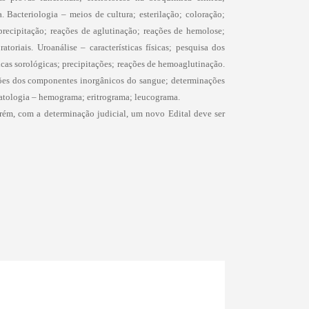
Bacteriologia – meios de cultura; esterilação; coloração;
 precipitação; reações de aglutinação; reações de hemolose;
atoriais. Uroanálise – características físicas; pesquisa dos
icas sorológicas; precipitações; reações de hemoaglutinação.
ções dos componentes inorgânicos do sangue; determinações
matologia – hemograma; eritrograma; leucograma.
rém, com a determinação judicial, um novo Edital deve ser