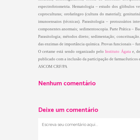
espectrofotometria. Hematologia – estudo dos glóbulos ve
coproculturas; orofaríngeo (cultura do material); genituri
imunoensaios (técnicas). Parasitologia – protozoários intes
componentes anormais; sedimentoscopia. Parte Prática – Bact
Parasitologia; métodos direto; sedimentação; conceituaçã
das enzimas de importância química. Provas funcionais – fu
O certame está sendo organizado pelo
Instituto Ágata
e, d
publicado com a inclusão da participação de farmacêuticos 
ASCOM CRF/PA
Nenhum comentário
Deixe um comentário