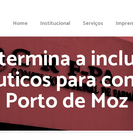
Home
Institucional
Serviços
Impren
etermina a incl
ticos para co
Porto de Moz