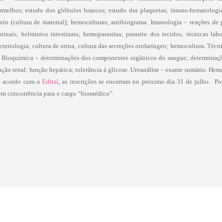
rmelhos; estudo dos glóbulos brancos; estudo das plaquetas; imuno-hematologia. 
nário (cultura de material); hemoculturas; antibiograma. Imunologia – reações de
tinais; helmintos intestinais; hemoparasitas; parasito dos tecidos; técnicas labor
eriologia; cultura de urina, cultura das secreções orofaríngeo; hemocultura. Técn
o. Bioquímica – determinações dos componentes orgânicos do sangue; determina
nção renal; função hepática; tolerância à glicose. Uroanálise – exame sumário. He
e acordo com o
Edital
, as inscrições se encerram no próximo dia 31 de julho.
Po
em concorrência para o cargo “biomédico”.