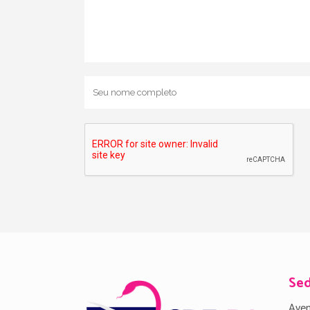
Se
Aven