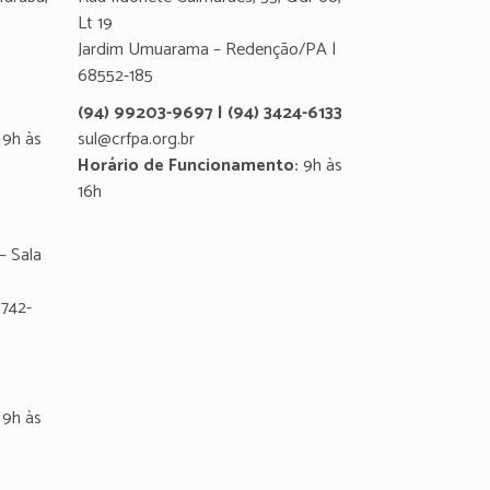
Lt 19
Jardim Umuarama – Redenção/PA |
68552-185
(94) 99203-9697 | (94) 3424-6133
9h às
sul@crfpa.org.br
Horário de Funcionamento:
9h às
16h
– Sala
8742-
9h às