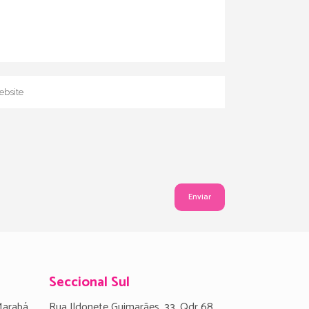
Seccional Sul
Marabá,
Rua Ildonete Guimarães, 33, Qdr 68,