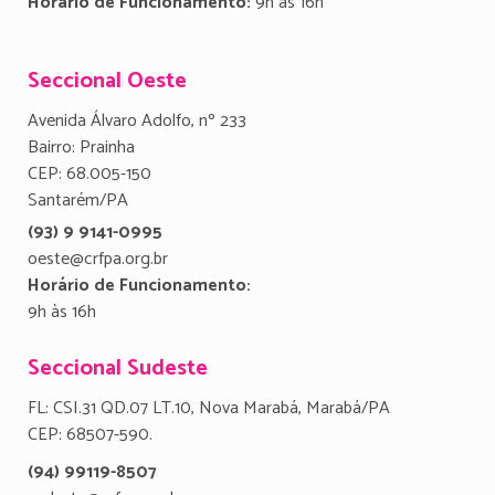
Horário de Funcionamento:
9h às 16h
Seccional Oeste
Avenida Álvaro Adolfo, nº 233
Bairro: Prainha
CEP: 68.005-150
Santarém/PA
(93) 9 9141-0995
oeste@crfpa.org.br
Horário de Funcionamento:
9h às 16h
Seccional Sudeste
FL: CSI.31 QD.07 LT.10, Nova Marabá, Marabá/PA
CEP: 68507-590.
(94) 99119-8507