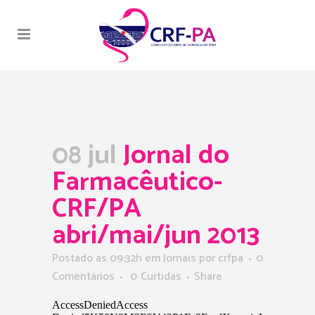
08 jul
Jornal do
Farmacêutico-
CRF/PA
abri/mai/jun 2013
Postado as 09:32h
em
Jornais
por
crfpa
0
Comentários
0
Curtidas
Share