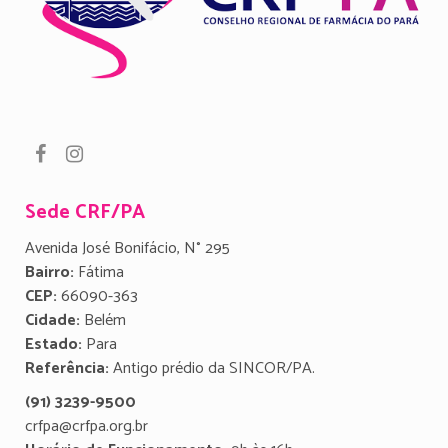
Sede CRF/PA
Avenida José Bonifácio, N° 295
Bairro:
Fátima
CEP:
66090-363
Cidade:
Belém
Estado:
Para
Referência:
Antigo prédio da SINCOR/PA.
(91) 3239-9500
crfpa@crfpa.org.br